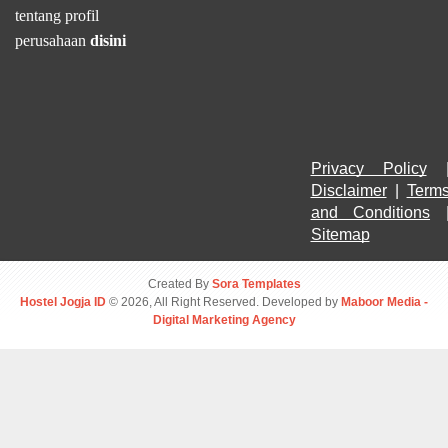
tentang profil
perusahaan
disini
Privacy Policy
Disclaimer
 | 
Terms
and Conditions
Sitemap
Created By
Sora Templates
Hostel Jogja ID
© 2026, All Right Reserved. Developed by
Maboor Media -
Digital Marketing Agency