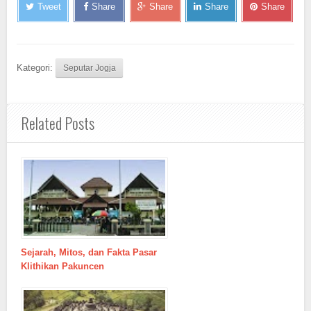
Tweet
Share
Share
Share
Share
Kategori:
Seputar Jogja
Related Posts
Sejarah, Mitos, dan Fakta Pasar
Klithikan Pakuncen