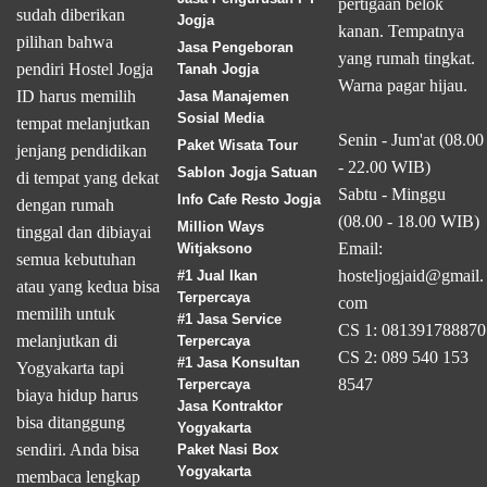
pertigaan belok
sudah diberikan
Jogja
kanan. Tempatnya
pilihan bahwa
Jasa Pengeboran
yang rumah tingkat.
pendiri Hostel Jogja
Tanah Jogja
Warna pagar hijau.
ID harus memilih
Jasa Manajemen
Sosial Media
tempat melanjutkan
Senin - Jum'at (08.00
Paket Wisata Tour
jenjang pendidikan
- 22.00 WIB)
Sablon Jogja Satuan
di tempat yang dekat
Sabtu - Minggu
Info Cafe Resto Jogja
dengan rumah
(08.00 - 18.00 WIB)
Million Ways
tinggal dan dibiayai
Email:
Witjaksono
semua kebutuhan
hosteljogjaid@gmail.
#1 Jual Ikan
atau yang kedua bisa
Terpercaya
com
memilih untuk
#1 Jasa Service
CS 1: 081391788870
melanjutkan di
Terpercaya
CS 2: 089 540 153
#1 Jasa Konsultan
Yogyakarta tapi
8547
Terpercaya
biaya hidup harus
Jasa Kontraktor
bisa ditanggung
Yogyakarta
sendiri. Anda bisa
Paket Nasi Box
Yogyakarta
membaca lengkap