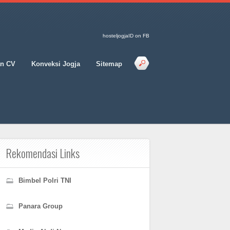
hosteljogjaID on FB
an CV
Konveksi Jogja
Sitemap
Rekomendasi Links
Bimbel Polri TNI
Panara Group