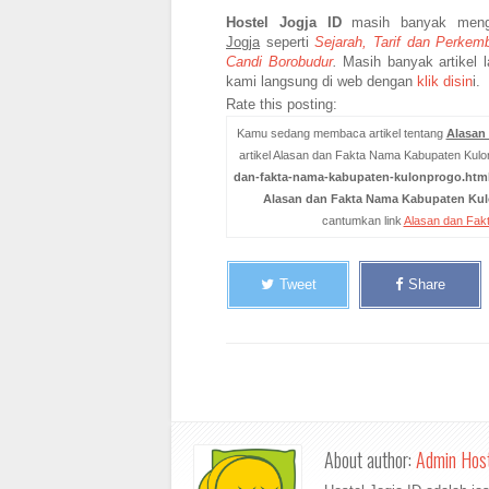
Hostel Jogja ID
masih banyak men
Jogja
seperti
Sejarah, Tarif dan Perkem
Candi Borobudur
.
Masih banyak artikel l
kami langsung di web dengan
klik disin
i.
Rate this posting:
Kamu sedang membaca artikel tentang
Alasan
artikel Alasan dan Fakta Nama Kabupaten Kulo
dan-fakta-nama-kabupaten-kulonprogo.htm
Alasan dan Fakta Nama Kabupaten Ku
cantumkan link
Alasan dan Fak
Tweet
Share
About author:
Admin Host