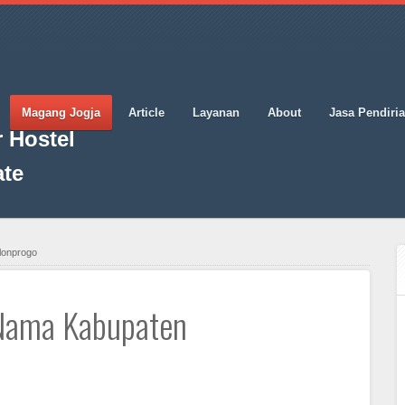
Magang Jogja
Article
Layanan
About
Jasa Pendiri
 Hostel
ate
lonprogo
 Nama Kabupaten