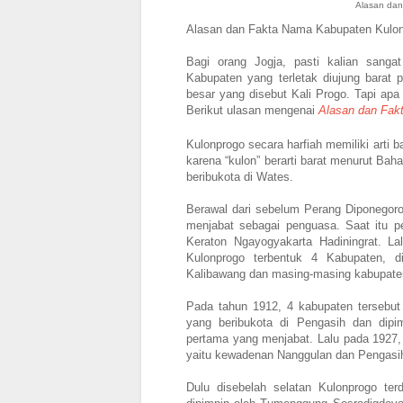
Alasan da
Alasan dan Fakta Nama Kabupaten Kulo
Bagi orang Jogja, pasti kalian sang
Kabupaten yang terletak diujung barat 
besar yang disebut Kali Progo. Tapi ap
Berikut ulasan mengenai
Alasan dan Fak
Kulonprogo secara harfiah memiliki arti ba
karena “kulon” berarti barat menurut B
beribukota di Wates.
Berawal dari sebelum Perang Diponegoro
menjabat sebagai penguasa. Saat itu pe
Keraton Ngayogyakarta Hadiningrat. La
Kulonprogo terbentuk 4 Kabupaten, d
Kalibawang dan masing-masing kabupaten
Pada tahun 1912, 4 kabupaten tersebut
yang beribukota di Pengasih dan dip
pertama yang menjabat. Lalu pada 1927, 
yaitu kewadenan Nanggulan dan Pengasi
Dulu disebelah selatan Kulonprogo te