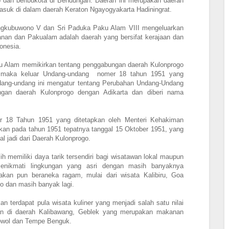
 dan beribukota di Bendungan. Daerah ini merupakan daerah
uk di dalam daerah Keraton Ngayogyakarta Hadiningrat.
engkubuwono V dan Sri Paduka Paku Alam VIII mengeluarkan
an dan Pakualam adalah daerah yang bersifat kerajaan dan
onesia.
ku Alam memikirkan tentang penggabungan daerah Kulonprogo
ah maka keluar Undang-undang nomer 18 tahun 1951 yang
ndang-undang ini mengatur tentang Perubahan Undang-Undang
gan daerah Kulonprogo dengan Adikarta dan diberi nama
r 18 Tahun 1951 yang ditetapkan oleh Menteri Kehakiman
rkan pada tahun 1951 tepatnya tanggal 15 Oktober 1951, yang
al jadi dari Daerah Kulonprogo.
h memiliki daya tarik tersendiri bagi wisatawan lokal maupun
menikmati lingkungan yang asri dengan masih banyaknya
akan pun beraneka ragam, mulai dari wisata Kalibiru, Goa
o dan masih banyak lagi
.
n terdapat pula wisata kuliner yang menjadi salah satu nilai
rian di daerah Kalibawang, Geblek yang merupakan makanan
owol dan Tempe Benguk.