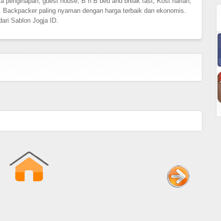
sa penginapan, guest house, B n B bed and break fast, Kost harian,
 Backpacker paling nyaman dengan harga terbaik dan ekonomis.
ari Sablon Jogja ID.