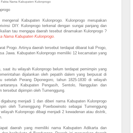
n Fakta Nama Kabupaten Kulonprogo
nprogo
at mengenal Kabupaten Kulonprogo. Kulonprogo merupakan
privinsi DIY. Kulonprogo terkenal dengan sungai panjang dan
a kalian tau mengapa daerah tesebut dinamakan Kulonprogo ?
ta Nama Kabupaten Kulonprogo
.
rat Progo. Artinya daerah tersebut terdapat dibarat kali Progo,
ahasa Jawa. Kabupaten Kulonprogo memiliki 12 kecamatan yang
, saat itu wilayah Kulonprogo belum terdapat pemimpin yang
merintahan dijalankan oleh pepatih dalem yang berpusat di
lu setelah Perang Diponegoro, tahun 1825-1830 di wilayah
iantaranya Kabupaten Pengasih, Sentolo, Nanggulan dan
 tersebut dipimpin oleh Tumenggung.
 digabung menjadi 1 dan diberi nama Kabupaten Kulonprogo
impin oleh Tumenggung Poerbowinoto sebagai Tumenggung
wilayah Kulonprogo dibagi menjadi 2 kewadenan atau distrik,
h.
rdapat daerah yang memiliki nama Kabupaten Adikarta dan