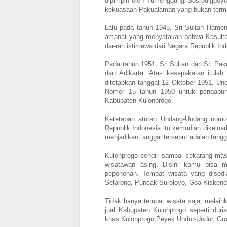
dipimpin oleh Tumenggung Sosrodigdoyo
kekuasaan Pakualaman yang bukan termas
Lalu pada tahun 1945, Sri Sultan Ham
amanat yang menyatakan bahwa Kasultan
daerah istimewa dari Negara Republik Ind
Pada tahun 1951, Sri Sultan dan Sri Pa
dan Adikarta. Atas kesepakatan itul
ditetapkan tanggal 12 Oktober 1951. U
Nomor 15 tahun 1950 untuk pengabun
Kabupaten Kulonprogo.
Ketetapan aturan Undang-Undang nomo
Republik Indonesia itu kemudian dikelua
menjadikan tanggal tersebut adalah tangg
Kulonprogo sendiri sampai sekarang masi
wisatawan asing. Disini kamu bisa 
pepohonan. Tempat wisata yang disedi
Selarong, Puncak Suroloyo, Goa Kiskend
Tidak hanya tempat wisata saja, melainka
jual Kabupaten Kulonprogo seperti du
khas Kulonprogo,Peyek Undur-Undur, Gr