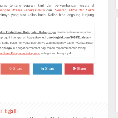
gulas tentang
sejarah, tarif dan perkembangan wisata di
bangan Wisata Tebing Breksi
dan
Sejarah, Mitos dan Fakta
ainnya yang bisa kalian baca.
Kalian bisa langsung kunjungi
 dan Fakta Nama Kabupaten Kulonprogo
dan kamu bisa menemukan
nprogo ini dengan url
https://www.hosteljogjaid.com/2018/11/alasan-
l
, kamu boleh menyebarluaskannya atau mengcopy paste-nya jika artikel
lonprogo
ini sangat bermanfaat bagi teman-temanmu,namun tolong
ta Nama Kabupaten Kulonprogo
sebagai sumbernya ya!.
Share
Share
Share
el Jogja ID