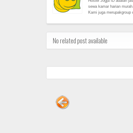
Hostel Jogja ID adalah ja
sewa kamar harian murah.
Kami juga merupakgroup d
No related post available