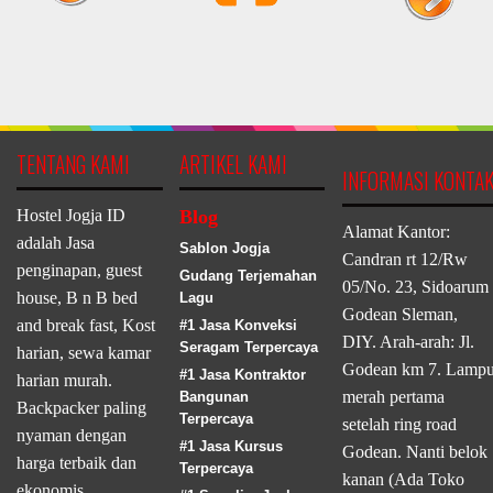
TENTANG KAMI
ARTIKEL KAMI
INFORMASI KONTA
Hostel Jogja ID
Blog
Alamat Kantor:
adalah Jasa
Sablon Jogja
Candran rt 12/Rw
penginapan, guest
Gudang Terjemahan
05/No. 23, Sidoarum
house, B n B bed
Lagu
Godean Sleman,
and break fast, Kost
#1 Jasa Konveksi
DIY. Arah-arah: Jl.
Seragam Terpercaya
harian, sewa kamar
Godean km 7. Lamp
#1 Jasa Kontraktor
harian murah.
merah pertama
Bangunan
Backpacker paling
Terpercaya
setelah ring road
nyaman dengan
#1 Jasa Kursus
Godean. Nanti belok
harga terbaik dan
Terpercaya
kanan (Ada Toko
ekonomis.