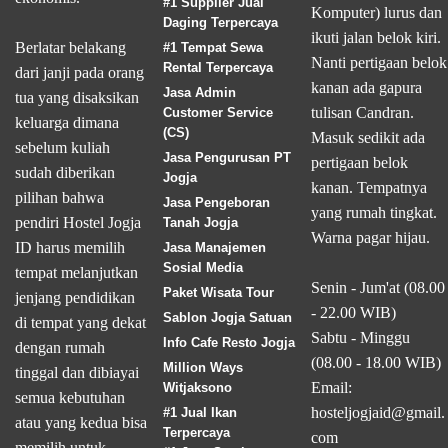
#1 Supplier Jual
Komputer) lurus dan
Daging Terpercaya
ikuti jalan belok kiri.
Berlatar belakang
#1 Tempat Sewa
Nanti pertigaan belok
Rental Terpercaya
dari janji pada orang
kanan ada gapura
Jasa Admin
tua yang disaksikan
tulisan Candran.
Customer Service
keluarga dimana
(CS)
Masuk sedikit ada
sebelum kuliah
Jasa Pengurusan PT
pertigaan belok
sudah diberikan
Jogja
kanan. Tempatnya
pilihan bahwa
Jasa Pengeboran
yang rumah tingkat.
pendiri Hostel Jogja
Tanah Jogja
Warna pagar hijau.
ID harus memilih
Jasa Manajemen
Sosial Media
tempat melanjutkan
Senin - Jum'at (08.00
Paket Wisata Tour
jenjang pendidikan
- 22.00 WIB)
Sablon Jogja Satuan
di tempat yang dekat
Sabtu - Minggu
Info Cafe Resto Jogja
dengan rumah
(08.00 - 18.00 WIB)
Million Ways
tinggal dan dibiayai
Email:
Witjaksono
semua kebutuhan
hosteljogjaid@gmail.
#1 Jual Ikan
atau yang kedua bisa
Terpercaya
com
memilih untuk