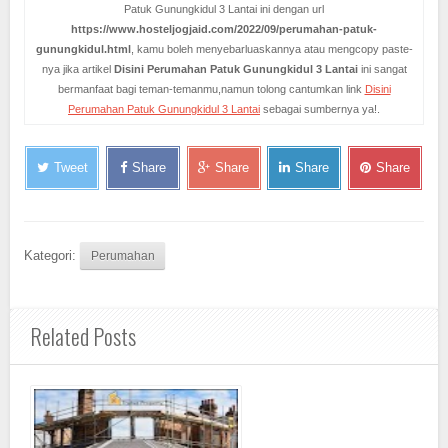
Patuk Gunungkidul 3 Lantai ini dengan url
https://www.hosteljogjaid.com/2022/09/perumahan-patuk-
gunungkidul.html
, kamu boleh menyebarluaskannya atau mengcopy paste-
nya jika artikel
Disini Perumahan Patuk Gunungkidul 3 Lantai
ini sangat
bermanfaat bagi teman-temanmu,namun tolong cantumkan link
Disini
Perumahan Patuk Gunungkidul 3 Lantai
sebagai sumbernya ya!.
Tweet
Share
Share
Share
Share
Kategori:
Perumahan
Related Posts