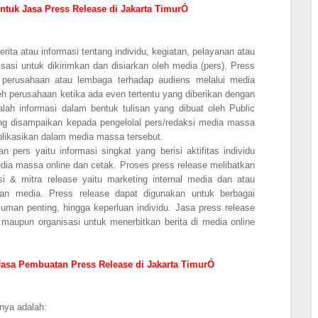
tuk Jasa Press Release di Jakarta TimurÓ
rita atau informasi tentang individu, kegiatan, pelayanan atau
sasi untuk dikirimkan dan disiarkan oleh media (pers). Press
 perusahaan atau lembaga terhadap audiens melalui media
eh perusahaan ketika ada even tertentu yang diberikan dengan
lah informasi dalam bentuk tulisan yang dibuat oleh Public
ang disampaikan kepada pengelolal pers/redaksi media massa
ublikasikan dalam media massa tersebut.
n pers yaitu informasi singkat yang berisi aktifitas individu
edia massa online dan cetak. Proses press release melibatkan
si & mitra release yaitu marketing internal media dan atau
n media. Press release dapat digunakan untuk berbagai
man penting, hingga keperluan individu. Jasa press release
maupun organisasi untuk menerbitkan berita di media online
asa Pembuatan Press Release di Jakarta TimurÓ
nya adalah: