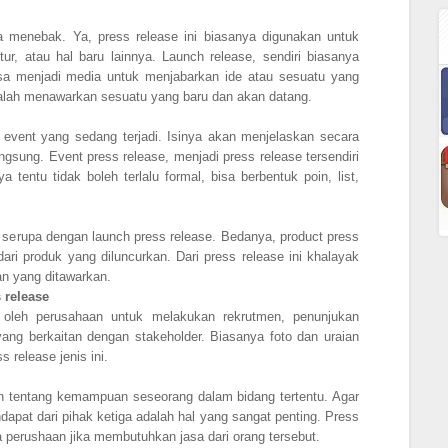
 menebak. Ya, press release ini biasanya digunakan untuk
tur, atau hal baru lainnya. Launch release, sendiri biasanya
isa menjadi media untuk menjabarkan ide atau sesuatu yang
dalah menawarkan sesuatu yang baru dan akan datang.
n event yang sedang terjadi. Isinya akan menjelaskan secara
gsung. Event press release, menjadi press release tersendiri
 tentu tidak boleh terlalu formal, bisa berbentuk poin, list,
r serupa dengan launch press release. Bedanya, product press
ari produk yang diluncurkan. Dari press release ini khalayak
an yang ditawarkan.
 release
n oleh perusahaan untuk melakukan rekrutmen, penunjukan
 yang berkaitan dengan stakeholder. Biasanya foto dan uraian
s release jenis ini.
n tentang kemampuan seseorang dalam bidang tertentu. Agar
dapat dari pihak ketiga adalah hal yang sangat penting. Press
ra perushaan jika membutuhkan jasa dari orang tersebut.