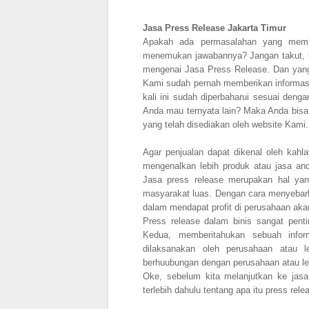
Jasa Press Release Jakarta Timur
Apakah ada permasalahan yang membu
menemukan jawabannya? Jangan takut, ka
mengenai Jasa Press Release. Dan yang
Kami sudah pernah memberikan informas
kali ini sudah diperbaharui sesuai den
Anda mau ternyata lain? Maka Anda bisa ..
yang telah disediakan oleh website Kami
Agar penjualan dapat dikenal oleh kah
mengenalkan lebih produk atau jasa an
Jasa press release merupakan hal yan
masyarakat luas. Dengan cara menyebarlu
dalam mendapat profit di perusahaan ak
Press release dalam binis sangat pen
Kedua, memberitahukan sebuah infor
dilaksanakan oleh perusahaan atau 
berhuubungan dengan perusahaan atau l
Oke, sebelum kita melanjutkan ke jasa 
terlebih dahulu tentang apa itu press rele