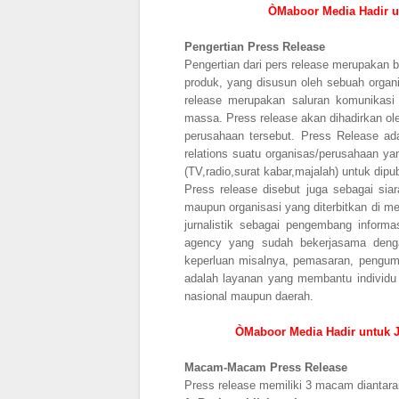
ÒMaboor Media Hadir un
Pengertian Press Release
Pengertian dari pers release merupakan be
produk, yang disusun oleh sebuah organi
release merupakan saluran komunikasi
massa. Press release akan dihadirkan ol
perusahaan tersebut. Press Release ada
relations suatu organisas/perusahaan y
(TV,radio,surat kabar,majalah) untuk dip
Press release disebut juga sebagai siara
maupun organisasi yang diterbitkan di m
jurnalistik sebagai pengembang informa
agency yang sudah bekerjasama denga
keperluan misalnya, pemasaran, pengumu
adalah layanan yang membantu individu 
nasional maupun daerah.
ÒMaboor Media Hadir untuk J
Macam-Macam Press Release
Press release memiliki 3 macam diantara