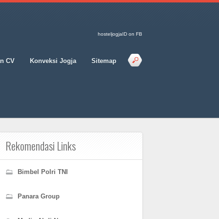
hosteljogjaID on FB
an CV
Konveksi Jogja
Sitemap
Rekomendasi Links
Bimbel Polri TNI
Panara Group