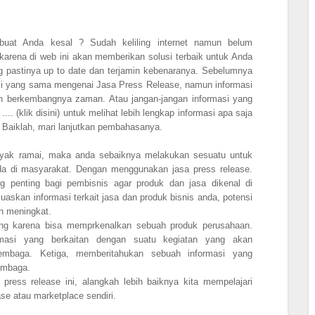
at Anda kesal ? Sudah keliling internet namun belum
rena di web ini akan memberikan solusi terbaik untuk Anda
 pastinya up to date dan terjamin kebenaranya. Sebelumnya
i yang sama mengenai Jasa Press Release, namun informasi
gan berkembangnya zaman. Atau jangan-jangan informasi yang
.. (klik disini) untuk melihat lebih lengkap informasi apa saja
. Baiklah, mari lanjutkan pembahasanya.
layak ramai, maka anda sebaiknya melakukan sesuatu untuk
da di masyarakat. Dengan menggunakan jasa press release.
g penting bagi pembisnis agar produk dan jasa dikenal di
askan informasi terkait jasa dan produk bisnis anda, potensi
an meningkat.
ting karena bisa memprkenalkan sebuah produk perusahaan.
masi yang berkaitan dengan suatu kegiatan yang akan
lembaga. Ketiga, memberitahukan sebuah informasi yang
embaga.
press release ini, alangkah lebih baiknya kita mempelajari
ase atau marketplace sendiri.