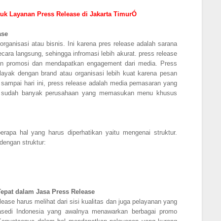
uk Layanan Press Release di Jakarta TimurÓ
ase
rganisasi atau bisnis. Ini karena pres release adalah sarana
ara langsung, sehingga infromasi lebih akurat. press release
kan promosi dan mendapatkan engagement dari media. Press
layak dengan brand atau organisasi lebih kuat karena pesan
 sampai hari ini, press release adalah media pemasaran yang
kan sudah banyak perusahaan yang memasukan menu khusus
apa hal yang harus diperhatikan yaitu mengenai struktur.
dengan struktur:
epat dalam Jasa Press Release
ase harus melihat dari sisi kualitas dan juga pelayanan yang
asedi Indonesia yang awalnya menawarkan berbagai promo