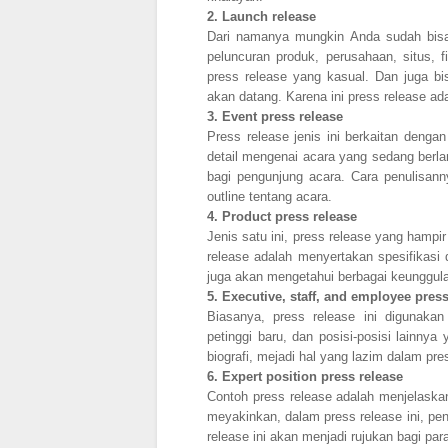
2.
Launch release
Dari namanya mungkin Anda sudah bisa
peluncuran produk, perusahaan, situs, fi
press release yang kasual. Dan juga b
akan datang. Karena ini press release a
3.
Event press release
Press release jenis ini berkaitan denga
detail mengenai acara yang sedang berlan
bagi pengunjung acara. Cara penulisannya
outline tentang acara.
4.
Product press release
Jenis satu ini, press release yang hampi
release adalah menyertakan spesifikasi d
juga akan mengetahui berbagai keunggul
5.
Executive, staff, and employee press
Biasanya, press release ini digunaka
petinggi baru, dan posisi-posisi lainnya
biografi, mejadi hal yang lazim dalam pres
6.
Expert position press release
Contoh press release adalah menjelaska
meyakinkan, dalam press release ini, pen
release ini akan menjadi rujukan bagi pa