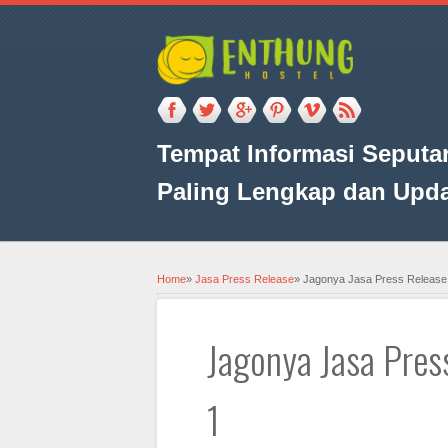
Tempat Informasi Seputar
Paling Lengkap dan Upd
Home
»
Jasa Press Release
»
Jagonya Jasa Press Release 
Jagonya Jasa Pres
1