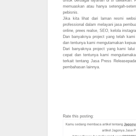
untuk berbagai layanan di si tawarkan
memuaskan atau hanya setengah-sete
pebisnis.
Jika kita lihat dari laman resmi we
professional dalam melayani jasa pembuat
online, prees realse, SEO, kelola instagra
Dan banyaknya project yang telah kami 
dan tentunya kami mengutamakan kepua
Dari banyaknya project yang kami lalui
cepat dan tentunya kami mengutamakan
terkait tentang Jasa Press Releasepa
pembahasan lainnya.
Rate this posting:
Kamu sedang membaca artikel tentang
Jagonya
artikel Jagonya Jasa P