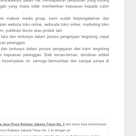
. Kenyataanya dalam hal mendapatkan pelayanan yang kurang
ngah yang mana tidak memberikan kepuasan kepada calon
bsite maboor media group, kami sudah berpengalaman dan
an website toko online, websaite toko online, marketing toko
m, publikasi bisnis atau produk lain.
lalui dan tentunya dalam proses pengerjaan tergolong cepat
san pelanggan.
 dan tentunya dalam proses pengejaran dari kami tergolong
 kepuasan pelanggan. Baik teman-teman, demikian artikel
da kesempatan ini. semoga bermanfaat dan sampai jumpa di
 Jasa Press Release Jakarta Timur No. 1
dan kamu bisa menemukan
ress Release Jakarta Timur No. 1 ini dengan url