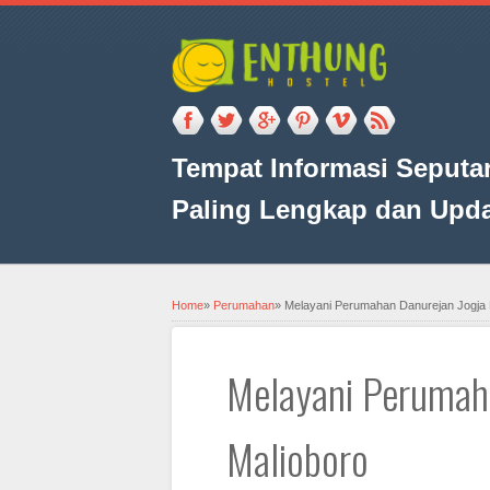
Tempat Informasi Seputar
Paling Lengkap dan Upd
Home
»
Perumahan
»
Melayani Perumahan Danurejan Jogja 
Melayani Perumah
Malioboro