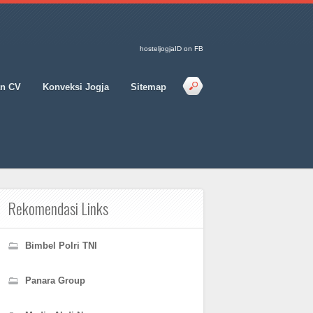
hosteljogjaID on FB
an CV
Konveksi Jogja
Sitemap
Rekomendasi Links
Bimbel Polri TNI
Panara Group