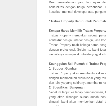
Buat teman-teman yang lagi nyari d
berkualitas dengan harga bersahabat. 
kesulitan mencari developer atau penge
“Trabas Property Hadir untuk Perumah
Kenapa Harus Memilih Trabas Propert
Trabas Property merupakan sebuah perusa
arsitektur design, interior design, jasa 
Trabas Property telah bekerja sama den
dengan profesional. Selain itu, kami jug
websitenya www.jasakontraktoryogyakart
Keunggulan Beli Rumah di Trabas Pro
1.
Support Gambar
Trabas Property akan membantu kalian 
dengan memberikan visualisasi yang terli
dan lainnya yang sekiranya membantu kal
2.
Spesifikasi Bangunan
Sebelum lanjut ke tahap pembangunan,
yang akan dibangun sudah sudah ben
dimulai, kami akan memberikan detail t