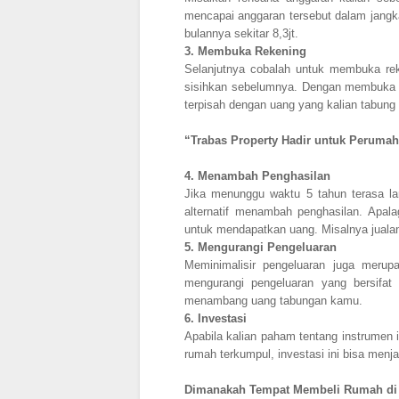
mencapai anggaran tersebut dalam jangka
bulannya sekitar 8,3jt.
3.
Membuka Rekening
Selanjutnya cobalah untuk membuka re
sisihkan sebelumnya. Dengan membuka n
terpisah dengan uang yang kalian tabun
“Trabas Property Hadir untuk Peruma
4.
Menambah Penghasilan
Jika menunggu waktu 5 tahun terasa la
alternatif menambah penghasilan. Apala
untuk mendapatkan uang. Misalnya juala
5.
Mengurangi Pengeluaran
Meminimalisir pengeluaran juga merup
mengurangi pengeluaran yang bersifat
menambang uang tabungan kamu.
6.
Investasi
Apabila kalian paham tentang instrumen
rumah terkumpul, investasi ini bisa menj
Dimanakah Tempat Membeli Rumah di