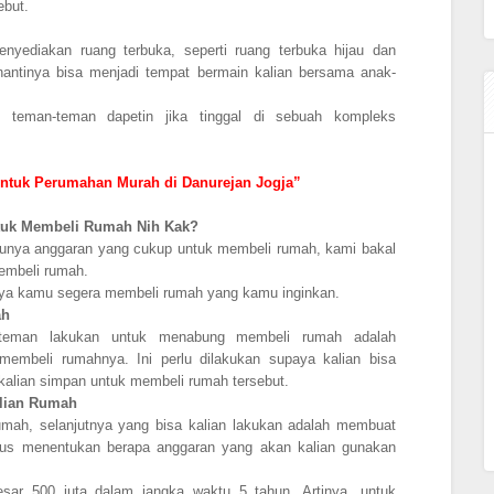
ebut.
yediakan ruang terbuka, seperti ruang terbuka hijau dan
nantinya bisa menjadi tempat bermain kalian bersama anak-
n teman-teman dapetin jika tinggal di sebuah kompleks
untuk Perumahan Murah di Danurejan Jogja”
tuk Membeli Rumah Nih Kak?
unya anggaran yang cukup untuk membeli rumah, kami bakal
embeli rumah.
aya kamu segera membeli rumah yang kamu inginkan.
ah
-teman lakukan untuk menabung membeli rumah adalah
embeli rumahnya. Ini perlu dilakukan supaya kalian bisa
kalian simpan untuk membeli rumah tersebut.
lian Rumah
mah, selanjutnya yang bisa kalian lakukan adalah membuat
harus menentukan berapa anggaran yang akan kalian gunakan
esar 500 juta dalam jangka waktu 5 tahun. Artinya, untuk