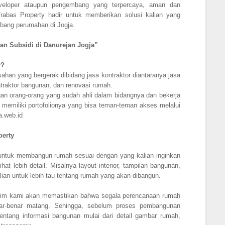
eveloper ataupun pengembang yang terpercaya, aman dan
Trabas Property hadir untuk memberikan solusi kalian yang
mbang perumahan di Jogja.
an Subsidi di Danurejan Jogja”
y?
han yang bergerak dibidang jasa kontraktor diantaranya jasa
kontraktor bangunan, dan renovasi rumah.
gan orang-orang yang sudah ahli dalam bidangnya dan bekerja
a memiliki portofolionya yang bisa teman-teman akses melalui
a.web.id
perty
untuk membangun rumah sesuai dengan yang kalian inginkan
hat lebih detail. Misalnya layout interior, tampilan bangunan,
ian untuk lebih tau tentang rumah yang akan dibangun.
 tim kami akan memastikan bahwa segala perencanaan rumah
ar-benar matang. Sehingga, sebelum proses pembangunan
entang informasi bangunan mulai dari detail gambar rumah,