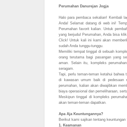
Perumahan Danurejan Jogja
Halo para pembaca sekalian! Kembali la
Anda! Selamat datang di web ini! Tem
Perumahan favorit kalian. Untuk pemb
yang berjudul Perumahan, Anda bisa klik 
Click! Untuk kali ini kami akan member
sudah Anda tunggu-tunggu.
Memiliki tempat tinggal di sebuah komp
orang terutama bagi pasangan yang s
aman. Selain itu, kompleks perumahan
seragam.
Tapi, perlu teman-teman ketahui bahwa 
di kawasan umum baik di pedesaan m
perumahan, kalian akan diwajibkan memb
biaya operasional dan pemeliharaan, sert
Meskipun tinggal di kompleks perumaha
akan teman-teman dapatkan.
Apa Aja Keuntungannya?
Berikut kami sajikan tentang keuntungan
1.
Keamanan