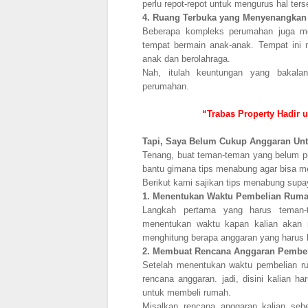
perlu repot-repot untuk mengurus hal ters
4.
Ruang Terbuka yang Menyenangkan
Beberapa kompleks perumahan juga men
tempat bermain anak-anak. Tempat ini 
anak dan berolahraga.
Nah, itulah keuntungan yang bakala
perumahan.
“Trabas Property Hadir 
Tapi, Saya Belum Cukup Anggaran Un
Tenang, buat teman-teman yang belum p
bantu gimana tips menabung agar bisa m
Berikut kami sajikan tips menabung sup
1.
Menentukan Waktu Pembelian Rum
Langkah pertama yang harus teman
menentukan waktu kapan kalian akan m
menghitung berapa anggaran yang harus 
2.
Membuat Rencana Anggaran Pembe
Setelah menentukan waktu pembelian ru
rencana anggaran. jadi, disini kalian 
untuk membeli rumah.
Misalkan rencana anggaran kalian seb