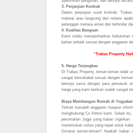
spesifikasi bangunan, dan lainnya secara
3.
Perjanjian Kontrak
Dalam perjanjian surat kontrak, Trab
materai atau langsung dari notaris apa
pelanggan merasa aman dan terhindar dar
4.
Kualitas Banguan
Kami selalu memperhatikan kebutuhan d
bahan terbaik sesuai dengan anggaran da
“Trabas Property Had
5.
Harga Terjangkau
Di Trabas Property, teman-teman tidak 
sangat bersahabat sesuai dengan kemamp
bekerja sama dengan para pemasok ut
harga yang kami berikan sudah sangat t
Biaya Membangun Rumah di Yogyakar
Terkait masalah anggaran maupun inform
menghubungi Cs Admin kami. Selain itu, 
perumahan Jogja yang kalian inginkan
menemukan solusi yang tepat untuk kali
Gimana teman-teman? Apakah kalian 