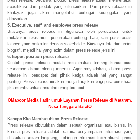
press release. Bedanya, product press release adalah menyertakan
spesifikasi dari produk yang diluncurkan. Dari press release ini
khalayak juga akan mengetahui berbagai keunggulan yang
ditawarkan.
5.
Executive, staff, and employee press release
Biasanya, press release ini digunakan oleh perusahaan untuk
melakukan rekrutmen, penunjukan petinggi baru, dan posisi-posisi
lainnya yang berkaitan dengan stakeholder. Biasanya foto dan uraian
biografi, mejadi hal yang lazim dalam press release jenis ini.
6.
Expert position press release
Contoh press release adalah menjelaskan tentang kemampuan
seseorang dalam bidang tertentu. Agar meyakinkan, dalam press
release ini, pendapat dari pihak ketiga adalah hal yang sangat
penting. Press release ini akan menjadi rujukan bagi para perushaan
jika membutuhkan jasa dari orang tersebut.
ÒMaboor Media Hadir untuk Layanan Press Release di Mataram,
Nusa Tenggara BaratÓ
Kenapa Kita Membutuhkan Press Release
Press release dibutuhkan dalam sebuah organisasi atau bisnis. Ini
karena pres release adalah sarana penyampaian informasi yang
dilakukan secara langsung, sehingga infromasi lebih akurat. press