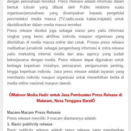
dengan perusahaan tersebut. Press Release adalah informasi dalam
bentuk tulisan yang dibuat oleh Public relations suatu
organisas/perusahaan yang disampaikan kepada pengelolal
pers/redaksi media massa (TV,radio,surat kabar,majalah) untuk
dipublikasikan dalam media massa tersebut.
Press release disebut juga sebagai siaran pers yaitu informasi
singkat yang berisi aktifitas individu maupun organisasi yang
diterbitkan di media massa online dan cetak. Proses press release
melibatkan jurnalistik sebagai pengembang informasi & mitra release
yaitu marketing internal media dan atau agency yang sudah
bekerjasama dengan media. Press release dapat digunakan untuk
berbagai keperluan misalnya, pemasaran, pengumuman penting,
hingga keperluan individu. Jasa press release adalah layanan yang
membantu individu maupun organisasi untuk menerbitkan berita di
media online nasional maupun daerah.
ÒMaboor Media Hadir untuk Jasa Pembuatan Press Release di
Mataram, Nusa Tenggara BaratÓ
Macam-Macam Press Release
Press release memiliki 3 macam diantaranya adalah:
1.
Basic publicity release
Basic publicity release adalah press release yang memberikan