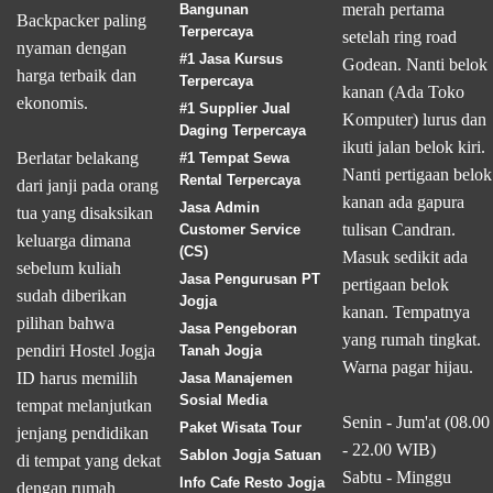
merah pertama
Bangunan
Backpacker paling
Terpercaya
setelah ring road
nyaman dengan
#1 Jasa Kursus
Godean. Nanti belok
harga terbaik dan
Terpercaya
kanan (Ada Toko
ekonomis.
#1 Supplier Jual
Komputer) lurus dan
Daging Terpercaya
ikuti jalan belok kiri.
Berlatar belakang
#1 Tempat Sewa
Nanti pertigaan belok
Rental Terpercaya
dari janji pada orang
kanan ada gapura
Jasa Admin
tua yang disaksikan
tulisan Candran.
Customer Service
keluarga dimana
(CS)
Masuk sedikit ada
sebelum kuliah
Jasa Pengurusan PT
pertigaan belok
sudah diberikan
Jogja
kanan. Tempatnya
pilihan bahwa
Jasa Pengeboran
yang rumah tingkat.
pendiri Hostel Jogja
Tanah Jogja
Warna pagar hijau.
ID harus memilih
Jasa Manajemen
Sosial Media
tempat melanjutkan
Senin - Jum'at (08.00
Paket Wisata Tour
jenjang pendidikan
- 22.00 WIB)
Sablon Jogja Satuan
di tempat yang dekat
Sabtu - Minggu
Info Cafe Resto Jogja
dengan rumah