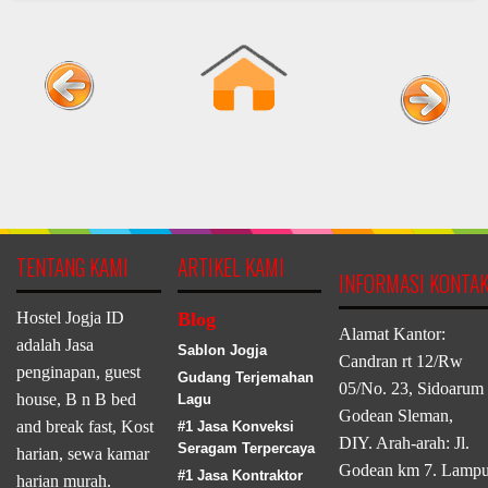
TENTANG KAMI
ARTIKEL KAMI
INFORMASI KONTA
Hostel Jogja ID
Blog
Alamat Kantor:
adalah Jasa
Sablon Jogja
Candran rt 12/Rw
penginapan, guest
Gudang Terjemahan
05/No. 23, Sidoarum
house, B n B bed
Lagu
Godean Sleman,
and break fast, Kost
#1 Jasa Konveksi
DIY. Arah-arah: Jl.
Seragam Terpercaya
harian, sewa kamar
Godean km 7. Lamp
#1 Jasa Kontraktor
harian murah.