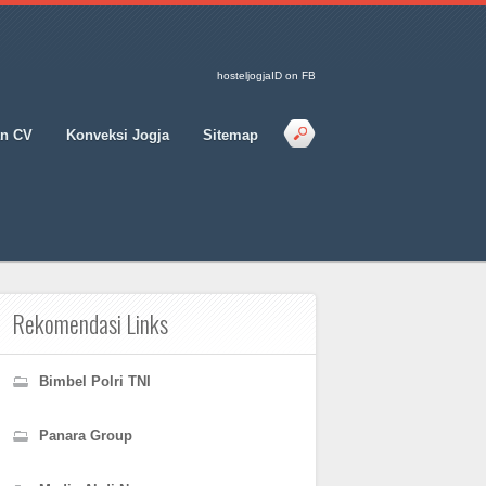
hosteljogjaID on FB
an CV
Konveksi Jogja
Sitemap
Rekomendasi Links
Bimbel Polri TNI
Panara Group