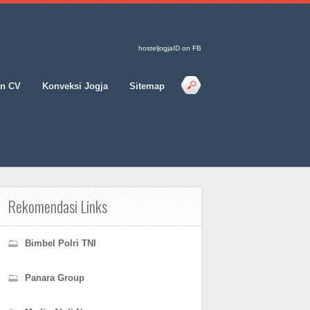
hosteljogjaID on FB
an CV
Konveksi Jogja
Sitemap
Rekomendasi Links
Bimbel Polri TNI
Panara Group