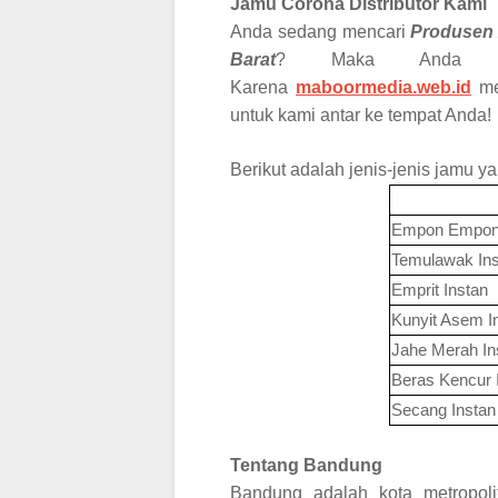
Jamu Corona Distributor
Kami
Anda sedang mencari
Produsen 
Barat
? Maka Anda da
Karena
maboormedia.web.id
m
untuk kami antar ke tempat Anda!
Berikut adalah jenis-jenis jamu y
Empon Empon 
Temulawak Ins
Emprit Instan
Kunyit Asem I
Jahe Merah In
Beras Kencur 
Secang Instan
Tentang Bandung
Bandung adalah kota metropolit