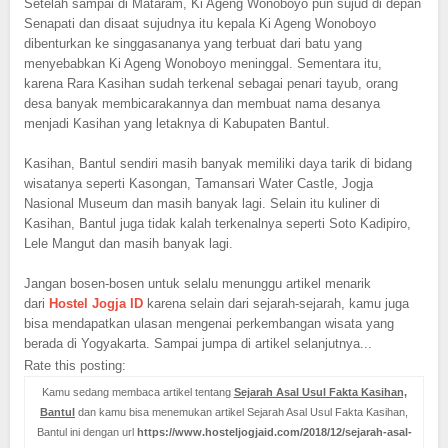
Setelah sampai di Mataram, Ki Ageng Wonoboyo pun sujud di depan
Senapati dan disaat sujudnya itu kepala Ki Ageng Wonoboyo
dibenturkan ke singgasananya yang terbuat dari batu yang
menyebabkan Ki Ageng Wonoboyo meninggal. Sementara itu,
karena Rara Kasihan sudah terkenal sebagai penari tayub, orang
desa banyak membicarakannya dan membuat nama desanya
menjadi Kasihan yang letaknya di Kabupaten Bantul.
Kasihan, Bantul sendiri masih banyak memiliki daya tarik di bidang
wisatanya seperti Kasongan, Tamansari Water Castle, Jogja
Nasional Museum dan masih banyak lagi. Selain itu kuliner di
Kasihan, Bantul juga tidak kalah terkenalnya seperti Soto Kadipiro,
Lele Mangut dan masih banyak lagi.
Jangan bosen-bosen untuk selalu menunggu artikel menarik
dari
Hostel Jogja ID
karena selain dari sejarah-sejarah, kamu juga
bisa mendapatkan ulasan mengenai perkembangan wisata yang
berada di Yogyakarta. Sampai jumpa di artikel selanjutnya...
Rate this posting:
Kamu sedang membaca artikel tentang
Sejarah Asal Usul Fakta Kasihan,
Bantul
dan kamu bisa menemukan artikel Sejarah Asal Usul Fakta Kasihan,
Bantul ini dengan url
https://www.hosteljogjaid.com/2018/12/sejarah-asal-