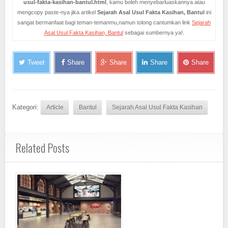
usul-fakta-kasihan-bantul.html
, kamu boleh menyebarluaskannya atau
mengcopy paste-nya jika artikel
Sejarah Asal Usul Fakta Kasihan, Bantul
ini
sangat bermanfaat bagi teman-temanmu,namun tolong cantumkan link
Sejarah
Asal Usul Fakta Kasihan, Bantul
sebagai sumbernya ya!.
Tweet
Share
Share
Share
Share
Kategori:
Article
Bantul
Sejarah Asal Usul Fakta Kasihan
Related Posts