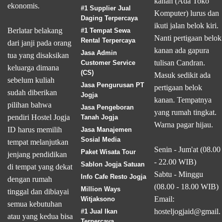
kanan (Ada Toko
ekonomis.
#1 Supplier Jual
Komputer) lurus dan
Daging Terpercaya
ikuti jalan belok kiri.
Berlatar belakang
#1 Tempat Sewa
Nanti pertigaan belok
Rental Terpercaya
dari janji pada orang
kanan ada gapura
Jasa Admin
tua yang disaksikan
tulisan Candran.
Customer Service
keluarga dimana
(CS)
Masuk sedikit ada
sebelum kuliah
Jasa Pengurusan PT
pertigaan belok
sudah diberikan
Jogja
kanan. Tempatnya
pilihan bahwa
Jasa Pengeboran
yang rumah tingkat.
pendiri Hostel Jogja
Tanah Jogja
Warna pagar hijau.
ID harus memilih
Jasa Manajemen
Sosial Media
tempat melanjutkan
Senin - Jum'at (08.00
Paket Wisata Tour
jenjang pendidikan
- 22.00 WIB)
Sablon Jogja Satuan
di tempat yang dekat
Sabtu - Minggu
Info Cafe Resto Jogja
dengan rumah
(08.00 - 18.00 WIB)
Million Ways
tinggal dan dibiayai
Email:
Witjaksono
semua kebutuhan
hosteljogjaid@gmail.
#1 Jual Ikan
atau yang kedua bisa
Terpercaya