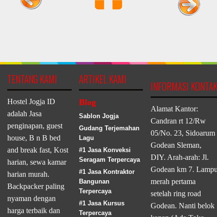
TENTANG KAMI
ARTIKEL KAMI
INFORMASI KONTA
Hostel Jogja ID
Blog
Alamat Kantor:
adalah Jasa
Sablon Jogja
Candran rt 12/Rw
penginapan, guest
Gudang Terjemahan
05/No. 23, Sidoarum
house, B n B bed
Lagu
Godean Sleman,
and break fast, Kost
#1 Jasa Konveksi
DIY. Arah-arah: Jl.
Seragam Terpercaya
harian, sewa kamar
Godean km 7. Lamp
#1 Jasa Kontraktor
harian murah.
merah pertama
Bangunan
Backpacker paling
Terpercaya
setelah ring road
nyaman dengan
#1 Jasa Kursus
Godean. Nanti belok
harga terbaik dan
Terpercaya