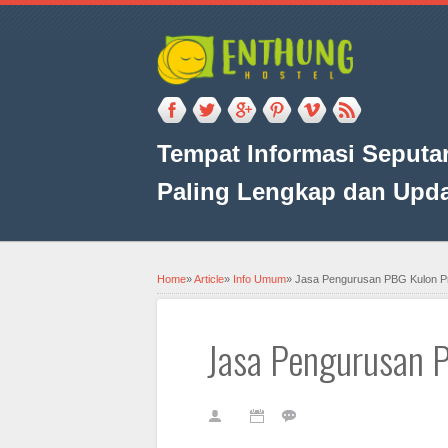
Tempat Informasi Seputar
Paling Lengkap dan Upd
Home
»
Article
»
Info Umum
»
Jasa Pengurusan PBG Kulon P
Jasa Pengurusan 