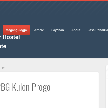
Magang Jogja
Article
Layanan
About
Jasa Pendiri
 Hostel
ate
rogo
PBG Kulon Progo