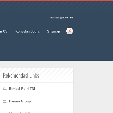
hosteljogjaID on FB
an CV
Konveksi Jogja
Sitemap
Rekomendasi Links
Bimbel Polri TNI
Panara Group