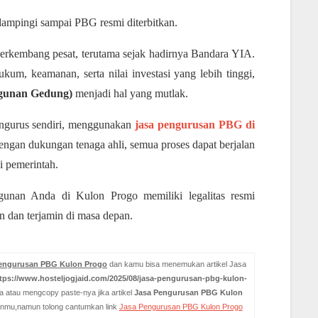
ampingi sampai PBG resmi diterbitkan.
erkembang pesat, terutama sejak hadirnya Bandara YIA.
um, keamanan, serta nilai investasi yang lebih tinggi,
gunan Gedung)
menjadi hal yang mutlak.
ngurus sendiri, menggunakan
jasa pengurusan PBG di
Dengan dukungan tenaga ahli, semua proses dapat berjalan
i pemerintah.
gunan Anda di Kulon Progo memiliki legalitas resmi
n dan terjamin di masa depan.
engurusan PBG Kulon Progo
dan kamu bisa menemukan artikel Jasa
tps://www.hosteljogjaid.com/2025/08/jasa-pengurusan-pbg-kulon-
 atau mengcopy paste-nya jika artikel
Jasa Pengurusan PBG Kulon
anmu,namun tolong cantumkan link
Jasa Pengurusan PBG Kulon Progo