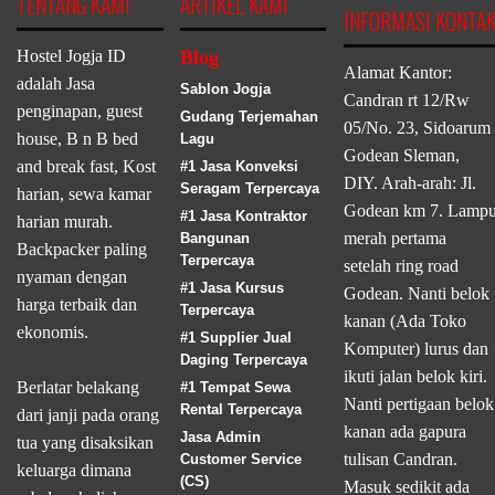
TENTANG KAMI
ARTIKEL KAMI
INFORMASI KONTA
Hostel Jogja ID
Blog
Alamat Kantor:
adalah Jasa
Sablon Jogja
Candran rt 12/Rw
penginapan, guest
Gudang Terjemahan
05/No. 23, Sidoarum
house, B n B bed
Lagu
Godean Sleman,
and break fast, Kost
#1 Jasa Konveksi
DIY. Arah-arah: Jl.
Seragam Terpercaya
harian, sewa kamar
Godean km 7. Lamp
#1 Jasa Kontraktor
harian murah.
merah pertama
Bangunan
Backpacker paling
Terpercaya
setelah ring road
nyaman dengan
#1 Jasa Kursus
Godean. Nanti belok
harga terbaik dan
Terpercaya
kanan (Ada Toko
ekonomis.
#1 Supplier Jual
Komputer) lurus dan
Daging Terpercaya
ikuti jalan belok kiri.
Berlatar belakang
#1 Tempat Sewa
Nanti pertigaan belok
Rental Terpercaya
dari janji pada orang
kanan ada gapura
Jasa Admin
tua yang disaksikan
tulisan Candran.
Customer Service
keluarga dimana
(CS)
Masuk sedikit ada