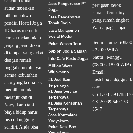
sebelum kuliah
Jasa Pengurusan PT
pertigaan belok
sudah diberikan
Jogja
kanan. Tempatnya
pilihan bahwa
Jasa Pengeboran
yang rumah tingkat.
pendiri Hostel Jogja
Tanah Jogja
Warna pagar hijau.
ID harus memilih
Jasa Manajemen
Sosial Media
tempat melanjutkan
Senin - Jum'at (08.00
Paket Wisata Tour
jenjang pendidikan
- 22.00 WIB)
Sablon Jogja Satuan
di tempat yang dekat
Sabtu - Minggu
Info Cafe Resto Jogja
dengan rumah
(08.00 - 18.00 WIB)
Million Ways
tinggal dan dibiayai
Email:
Witjaksono
semua kebutuhan
hosteljogjaid@gmail.
#1 Jual Ikan
atau yang kedua bisa
Terpercaya
com
memilih untuk
#1 Jasa Service
CS 1: 081391788870
melanjutkan di
Terpercaya
CS 2: 089 540 153
#1 Jasa Konsultan
Yogyakarta tapi
8547
Terpercaya
biaya hidup harus
Jasa Kontraktor
bisa ditanggung
Yogyakarta
sendiri. Anda bisa
Paket Nasi Box
Yogyakarta