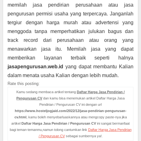
memilah jasa pendirian perusahaan atau jasa 
pengurusan permisi usaha yang terpercaya. Janganlah 
tergiur dengan harga murah atau advertensi yang 
menggoda tanpa memperhatikan julukan bagus dan 
track record dari perusahaan atau orang yang 
menawarkan jasa itu. Memilah jasa yang dapat 
memberikan layanan terbaik seperti halnya 
jasapengurusan.web.id
 yang dapat membantu Kalian 
dalam menata usaha Kalian dengan lebih mudah.
Rate this posting:
Kamu sedang membaca artikel tentang
Daftar Harga Jasa Pendirian /
Pengurusan CV
dan kamu bisa menemukan artikel Daftar Harga Jasa
Pendirian / Pengurusan CV ini dengan url
https://www.hosteljogjaid.com/2022/12/jasa-pendirian-pengurusan-
cv.html
, kamu boleh menyebarluaskannya atau mengcopy paste-nya jika
artikel
Daftar Harga Jasa Pendirian / Pengurusan CV
ini sangat bermanfaat
bagi teman-temanmu,namun tolong cantumkan link
Daftar Harga Jasa Pendirian
/ Pengurusan CV
sebagai sumbernya ya!.