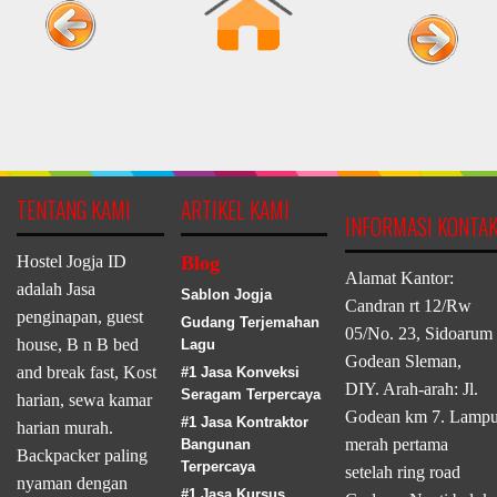
TENTANG KAMI
ARTIKEL KAMI
INFORMASI KONTA
Hostel Jogja ID
Blog
Alamat Kantor:
adalah Jasa
Sablon Jogja
Candran rt 12/Rw
penginapan, guest
Gudang Terjemahan
05/No. 23, Sidoarum
house, B n B bed
Lagu
Godean Sleman,
and break fast, Kost
#1 Jasa Konveksi
DIY. Arah-arah: Jl.
Seragam Terpercaya
harian, sewa kamar
Godean km 7. Lamp
#1 Jasa Kontraktor
harian murah.
merah pertama
Bangunan
Backpacker paling
Terpercaya
setelah ring road
nyaman dengan
#1 Jasa Kursus