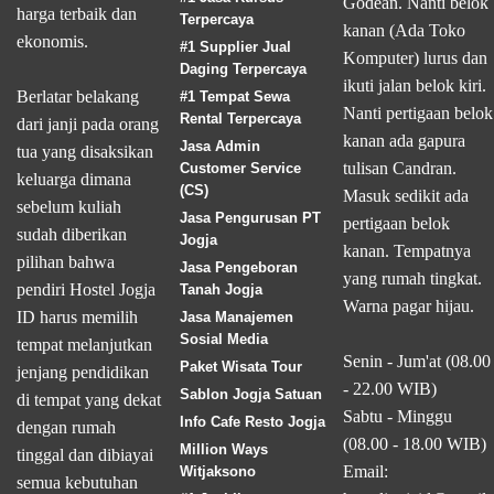
Godean. Nanti belok
harga terbaik dan
Terpercaya
kanan (Ada Toko
ekonomis.
#1 Supplier Jual
Komputer) lurus dan
Daging Terpercaya
ikuti jalan belok kiri.
Berlatar belakang
#1 Tempat Sewa
Nanti pertigaan belok
Rental Terpercaya
dari janji pada orang
kanan ada gapura
Jasa Admin
tua yang disaksikan
tulisan Candran.
Customer Service
keluarga dimana
(CS)
Masuk sedikit ada
sebelum kuliah
Jasa Pengurusan PT
pertigaan belok
sudah diberikan
Jogja
kanan. Tempatnya
pilihan bahwa
Jasa Pengeboran
yang rumah tingkat.
pendiri Hostel Jogja
Tanah Jogja
Warna pagar hijau.
ID harus memilih
Jasa Manajemen
Sosial Media
tempat melanjutkan
Senin - Jum'at (08.00
Paket Wisata Tour
jenjang pendidikan
- 22.00 WIB)
Sablon Jogja Satuan
di tempat yang dekat
Sabtu - Minggu
Info Cafe Resto Jogja
dengan rumah
(08.00 - 18.00 WIB)
Million Ways
tinggal dan dibiayai
Email:
Witjaksono
semua kebutuhan