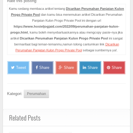
Rate this posting:
Kamu sedang membaca artikel tentang
Dicarikan Perumahan Panjatan Kulon
Progo Private Pool
dan kamu bisa menemukan artikel Dicarikan Perumahan
Panjatan Kulon Progo Private Pool ini dengan url
https://www.hosteljogjaid.com/2022/09/perumahan-panjatan-kulon-
progo.html
, kamu boleh menyebarluaskannya atau mengcopy paste-nya jika
artikel
Dicarikan Perumahan Panjatan Kulon Progo Private Pool
ini sangat
bermanfaat bagi teman-temanmu,namun tolong cantumkan link
Dicarikan
Perumahan Panjatan Kulon Progo Private Pool
sebagai sumbernya ya!.
Tweet
Share
Share
Share
Share
Kategori:
Perumahan
Related Posts