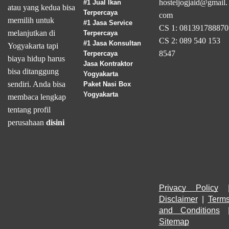
hosteljogjaid@gmail.
#1 Jual Ikan
atau yang kedua bisa
Terpercaya
com
memilih untuk
#1 Jasa Service
CS 1: 081391788870
melanjutkan di
Terpercaya
CS 2: 089 540 153
#1 Jasa Konsultan
Yogyakarta tapi
8547
Terpercaya
biaya hidup harus
Jasa Kontraktor
bisa ditanggung
Yogyakarta
sendiri. Anda bisa
Paket Nasi Box
Yogyakarta
membaca lengkap
tentang profil
perusahaan
disini
Privacy Policy
Disclaimer
 | 
Terms
and Conditions
Sitemap