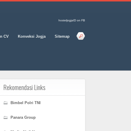
hosteljogjaID on FB
an CV
Konveksi Jogja
Sitemap
Rekomendasi Links
Bimbel Polri TNI
Panara Group