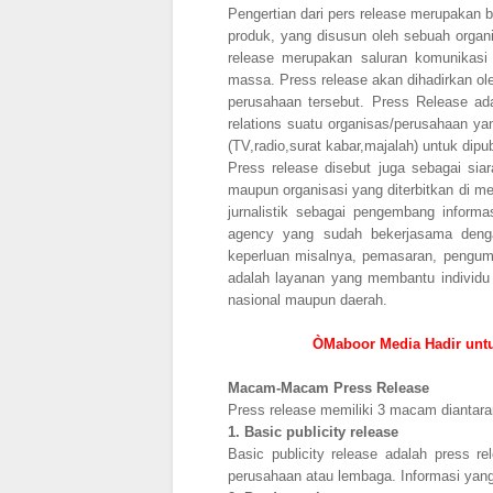
Pengertian dari pers release merupakan be
produk, yang disusun oleh sebuah organi
release merupakan saluran komunikasi
massa. Press release akan dihadirkan ol
perusahaan tersebut. Press Release ada
relations suatu organisas/perusahaan y
(TV,radio,surat kabar,majalah) untuk dip
Press release disebut juga sebagai siara
maupun organisasi yang diterbitkan di m
jurnalistik sebagai pengembang informa
agency yang sudah bekerjasama denga
keperluan misalnya, pemasaran, pengumu
adalah layanan yang membantu individu 
nasional maupun daerah.
ÒMaboor Media Hadir unt
Macam-Macam Press Release
Press release memiliki 3 macam diantara
1.
Basic publicity release
Basic publicity release adalah press 
perusahaan atau lembaga. Informasi yang 