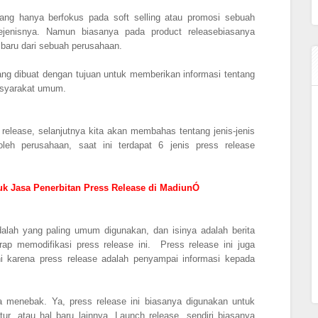
yang hanya berfokus pada soft selling atau promosi sebuah
ejenisnya. Namun biasanya pada product releasebiasanya
baru dari sebuah perusahaan.
yang dibuat dengan tujuan untuk memberikan informasi tentang
asyarakat umum.
release, selanjutnya kita akan membahas tentang jenis-jenis
leh perusahaan, saat ini terdapat 6 jenis press release
k Jasa Penerbitan Press Release di MadiunÓ
dalah yang paling umum digunakan, dan isinya adalah berita
rap memodifikasi press release ini. Press release ini juga
ini karena press release adalah penyampai informasi kepada
 menebak. Ya, press release ini biasanya digunakan untuk
tur, atau hal baru lainnya. Launch release, sendiri biasanya