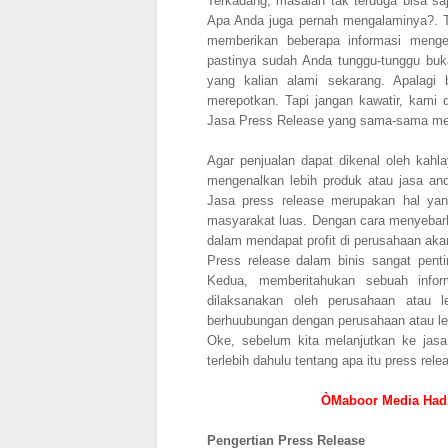
Terkadang, masalah tak terduga bisa saj
Apa Anda juga pernah mengalaminya?. Ta
memberikan beberapa informasi meng
pastinya sudah Anda tunggu-tunggu buk
yang kalian alami sekarang. Apalagi
merepotkan. Tapi jangan kawatir, kami 
Jasa Press Release yang sama-sama mer
Agar penjualan dapat dikenal oleh kah
mengenalkan lebih produk atau jasa an
Jasa press release merupakan hal yan
masyarakat luas. Dengan cara menyebarlu
dalam mendapat profit di perusahaan ak
Press release dalam binis sangat pen
Kedua, memberitahukan sebuah infor
dilaksanakan oleh perusahaan atau 
berhuubungan dengan perusahaan atau l
Oke, sebelum kita melanjutkan ke jasa 
terlebih dahulu tentang apa itu press rele
ÒMaboor Media Hadi
Pengertian Press Release