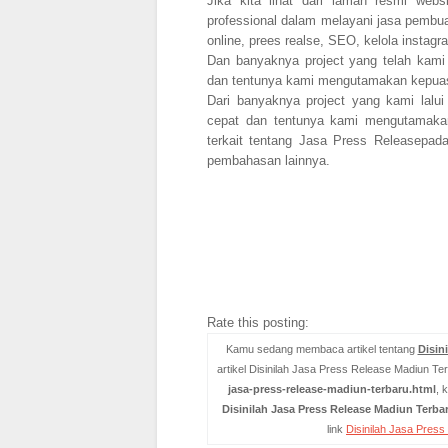
Jika kita lihat dari laman resmi we
professional dalam melayani jasa pembuat
online, prees realse, SEO, kelola instagra
Dan banyaknya project yang telah kami 
dan tentunya kami mengutamakan kepua
Dari banyaknya project yang kami lalui
cepat dan tentunya kami mengutamakan
terkait tentang Jasa Press Releasepa
pembahasan lainnya.
Rate this posting:
Kamu sedang membaca artikel tentang
Disin
artikel Disinilah Jasa Press Release Madiun Ter
jasa-press-release-madiun-terbaru.html
, 
Disinilah Jasa Press Release Madiun Terba
link
Disinilah Jasa Pres