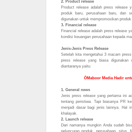
2.
Product release
Product release adalah press release 
produk baru, perusahaan baru, dan s
digunakan untuk mempromosikan produk 
3.
Financial release
Financial release adalah press release 
kondisi keuangan perusahaan kepada m
Jenis-Jenis Press Release
Setelah kita mengetahui 3 macam press 
press release yang biasa digunakan o
diantaranya yaitu:
ÒMaboor Media Hadir untu
1.
General news
Jenis press release yang pertama ini a
tentang peristiwa. Tapi biasanya PR ke
menjadi dasar bagi jenis lainnya. Hal 
khalayak.
2.
Launch release
Dari namanya mungkin Anda sudah bisa
peluncuran produk, perusahaan, situs, fi