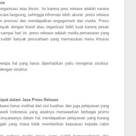
ase
rganisasi atau bisnis. Ini karena pres release adalah sarana
ara langsung, sehingga infromasi lebih akurat. press release
kan promosi dan mendapatkan engagement dari media. Press
layak dengan brand atau organisasi lebih kuat karena pesan
 sampai hari ini, press release adalah media pemasaran yang
kan sudah banyak perusahaan yang memasukan menu khusus
apa hal yang harus diperhatikan yaitu mengenai struktur.
dengan struktur:
epat dalam Jasa Press Release
ase harus melihat dari sisi kualitas dan juga pelayanan yang
asedi Indonesia yang awalnya menawarkan berbagai promo
. Kenyataanya dalam hal mendapatkan pelayanan yang kurang
ngah yang mana tidak memberikan kepuasan kepada calon