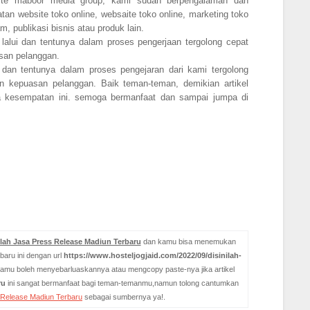
bsite maboor media group, kami sudah berpengalaman dan
an website toko online, websaite toko online, marketing toko
m, publikasi bisnis atau produk lain.
lalui dan tentunya dalam proses pengerjaan tergolong cepat
san pelanggan.
 dan tentunya dalam proses pengejaran dari kami tergolong
 kepuasan pelanggan. Baik teman-teman, demikian artikel
da kesempatan ini. semoga bermanfaat dan sampai jumpa di
ilah Jasa Press Release Madiun Terbaru
dan kamu bisa menemukan
baru ini dengan url
https://www.hosteljogjaid.com/2022/09/disinilah-
kamu boleh menyebarluaskannya atau mengcopy paste-nya jika artikel
ru
ini sangat bermanfaat bagi teman-temanmu,namun tolong cantumkan
s Release Madiun Terbaru
sebagai sumbernya ya!.