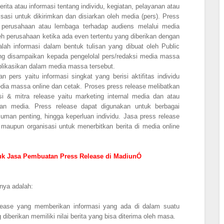
rita atau informasi tentang individu, kegiatan, pelayanan atau
sasi untuk dikirimkan dan disiarkan oleh media (pers). Press
 perusahaan atau lembaga terhadap audiens melalui media
eh perusahaan ketika ada even tertentu yang diberikan dengan
lah informasi dalam bentuk tulisan yang dibuat oleh Public
ang disampaikan kepada pengelolal pers/redaksi media massa
ublikasikan dalam media massa tersebut.
n pers yaitu informasi singkat yang berisi aktifitas individu
edia massa online dan cetak. Proses press release melibatkan
si & mitra release yaitu marketing internal media dan atau
n media. Press release dapat digunakan untuk berbagai
man penting, hingga keperluan individu. Jasa press release
maupun organisasi untuk menerbitkan berita di media online
uk Jasa Pembuatan Press Release di MadiunÓ
nya adalah:
release yang memberikan informasi yang ada di dalam suatu
diberikan memiliki nilai berita yang bisa diterima oleh masa.