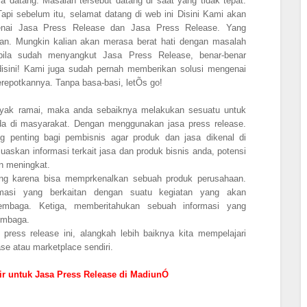
a datang. Masalah tersebut datang di saat yang tidak tepat.
pi sebelum itu, selamat datang di web ini Disini Kami akan
enai Jasa Press Release dan Jasa Press Release. Yang
an. Mungkin kalian akan merasa berat hati dengan masalah
 bila sudah menyangkut Jasa Press Release, benar-benar
disini! Kami juga sudah pernah memberikan solusi mengenai
epotkannya. Tanpa basa-basi, letÕs go!
layak ramai, maka anda sebaiknya melakukan sesuatu untuk
da di masyarakat. Dengan menggunakan jasa press release.
g penting bagi pembisnis agar produk dan jasa dikenal di
askan informasi terkait jasa dan produk bisnis anda, potensi
an meningkat.
ting karena bisa memprkenalkan sebuah produk perusahaan.
masi yang berkaitan dengan suatu kegiatan yang akan
lembaga. Ketiga, memberitahukan sebuah informasi yang
embaga.
press release ini, alangkah lebih baiknya kita mempelajari
ase atau marketplace sendiri.
r untuk Jasa Press Release di MadiunÓ