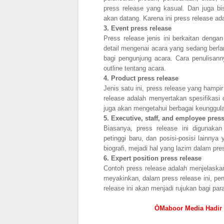
press release yang kasual. Dan juga b
akan datang. Karena ini press release a
3.
Event press release
Press release jenis ini berkaitan denga
detail mengenai acara yang sedang berlan
bagi pengunjung acara. Cara penulisannya
outline tentang acara.
4.
Product press release
Jenis satu ini, press release yang hampi
release adalah menyertakan spesifikasi d
juga akan mengetahui berbagai keunggul
5.
Executive, staff, and employee press
Biasanya, press release ini digunaka
petinggi baru, dan posisi-posisi lainnya
biografi, mejadi hal yang lazim dalam pres
6.
Expert position press release
Contoh press release adalah menjelaska
meyakinkan, dalam press release ini, pen
release ini akan menjadi rujukan bagi pa
ÒMaboor Media Hadir 