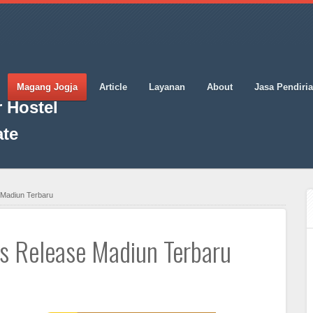
Magang Jogja
Article
Layanan
About
Jasa Pendiri
 Hostel
ate
 Madiun Terbaru
ss Release Madiun Terbaru