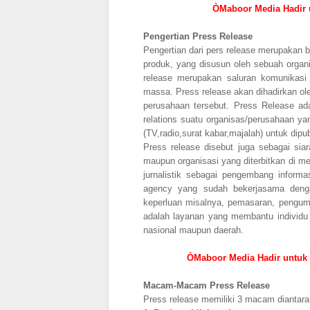
ÒMaboor Media Hadir 
Pengertian Press Release
Pengertian dari pers release merupakan be
produk, yang disusun oleh sebuah organi
release merupakan saluran komunikasi
massa. Press release akan dihadirkan ol
perusahaan tersebut. Press Release ada
relations suatu organisas/perusahaan y
(TV,radio,surat kabar,majalah) untuk dip
Press release disebut juga sebagai siara
maupun organisasi yang diterbitkan di m
jurnalistik sebagai pengembang informa
agency yang sudah bekerjasama denga
keperluan misalnya, pemasaran, pengumu
adalah layanan yang membantu individu 
nasional maupun daerah.
ÒMaboor Media Hadir untuk
Macam-Macam Press Release
Press release memiliki 3 macam diantara