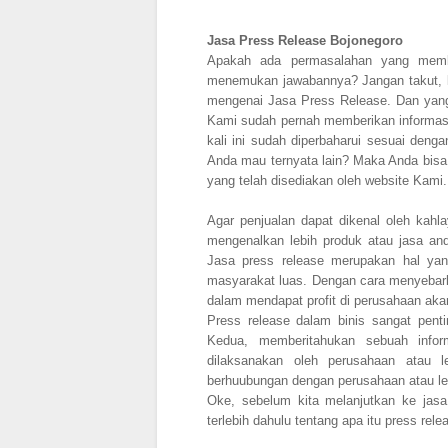
Jasa Press Release Bojonegoro
Apakah ada permasalahan yang membu
menemukan jawabannya? Jangan takut, ka
mengenai Jasa Press Release. Dan yang
Kami sudah pernah memberikan informas
kali ini sudah diperbaharui sesuai den
Anda mau ternyata lain? Maka Anda bisa ..
yang telah disediakan oleh website Kami
Agar penjualan dapat dikenal oleh kah
mengenalkan lebih produk atau jasa an
Jasa press release merupakan hal yan
masyarakat luas. Dengan cara menyebarlu
dalam mendapat profit di perusahaan ak
Press release dalam binis sangat pen
Kedua, memberitahukan sebuah infor
dilaksanakan oleh perusahaan atau 
berhuubungan dengan perusahaan atau l
Oke, sebelum kita melanjutkan ke jasa 
terlebih dahulu tentang apa itu press rele