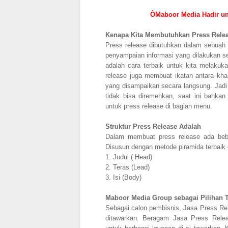
ÒMaboor Media Hadir un
Kenapa Kita Membutuhkan Press Rele
Press release dibutuhkan dalam sebuah o
penyampaian informasi yang dilakukan sec
adalah cara terbaik untuk kita melaku
release juga membuat ikatan antara kha
yang disampaikan secara langsung. Jadi
tidak bisa diremehkan, saat ini bah
untuk press release di bagian menu.
Struktur Press Release Adalah
Dalam membuat press release ada beber
Disusun dengan metode piramida terbaik 
1.
Judul ( Head)
2.
Teras (Lead)
3.
Isi (Body)
Maboor Media Group sebagai Pilihan T
Sebagai calon pembisnis, Jasa Press Rele
ditawarkan. Beragam Jasa Press Rele