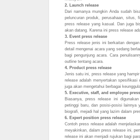
2.
Launch release
Dari namanya mungkin Anda sudah bisa
peluncuran produk, perusahaan, situs, fi
press release yang kasual. Dan juga b
akan datang. Karena ini press release a
3.
Event press release
Press release jenis ini berkaitan denga
detail mengenai acara yang sedang berlan
bagi pengunjung acara. Cara penulisannya
outline tentang acara.
4.
Product press release
Jenis satu ini, press release yang hampi
release adalah menyertakan spesifikasi d
juga akan mengetahui berbagai keunggul
5.
Executive, staff, and employee press
Biasanya, press release ini digunaka
petinggi baru, dan posisi-posisi lainnya
biografi, mejadi hal yang lazim dalam pres
6.
Expert position press release
Contoh press release adalah menjelaska
meyakinkan, dalam press release ini, pen
release ini akan menjadi rujukan bagi pa