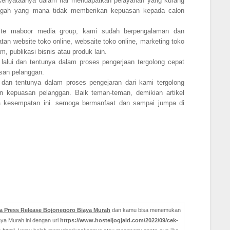
. Kenyataanya dalam hal mendapatkan pelayanan yang kurang
ngah yang mana tidak memberikan kepuasan kepada calon
bsite maboor media group, kami sudah berpengalaman dan
an website toko online, websaite toko online, marketing toko
m, publikasi bisnis atau produk lain.
lalui dan tentunya dalam proses pengerjaan tergolong cepat
san pelanggan.
 dan tentunya dalam proses pengejaran dari kami tergolong
 kepuasan pelanggan. Baik teman-teman, demikian artikel
da kesempatan ini. semoga bermanfaat dan sampai jumpa di
a Press Release Bojonegoro Biaya Murah
dan kamu bisa menemukan
ya Murah ini dengan url
https://www.hosteljogjaid.com/2022/09/cek-