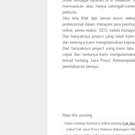
untuk berbagai layanan di si tawarkan
memuaskan atau hanya setengah-sete
pebisnis.
Jika kita lihat dari laman resmi we
professional dalam melayani jasa pembuat
online, prees realse, SEO, kelola instagra
Dan banyaknya project yang telah kami 
dan tentunya kami mengutamakan kepua
Dari banyaknya project yang kami lalui
cepat dan tentunya kami mengutamakan
terkait tentang Jasa Press Releasepa
pembahasan lainnya.
Rate this posting:
Kamu sedang membaca artikel tentang
Cek Jas
artikel Cek Jasa Press Release Bojonegoro Bia