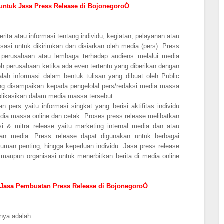
untuk Jasa Press Release di BojonegoroÓ
rita atau informasi tentang individu, kegiatan, pelayanan atau
sasi untuk dikirimkan dan disiarkan oleh media (pers). Press
 perusahaan atau lembaga terhadap audiens melalui media
eh perusahaan ketika ada even tertentu yang diberikan dengan
lah informasi dalam bentuk tulisan yang dibuat oleh Public
ang disampaikan kepada pengelolal pers/redaksi media massa
ublikasikan dalam media massa tersebut.
n pers yaitu informasi singkat yang berisi aktifitas individu
edia massa online dan cetak. Proses press release melibatkan
si & mitra release yaitu marketing internal media dan atau
n media. Press release dapat digunakan untuk berbagai
man penting, hingga keperluan individu. Jasa press release
maupun organisasi untuk menerbitkan berita di media online
 Jasa Pembuatan Press Release di BojonegoroÓ
nya adalah: