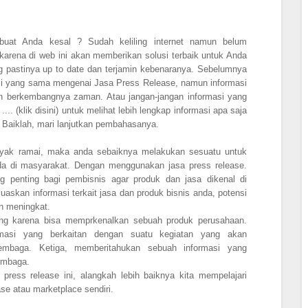
at Anda kesal ? Sudah keliling internet namun belum
rena di web ini akan memberikan solusi terbaik untuk Anda
 pastinya up to date dan terjamin kebenaranya. Sebelumnya
i yang sama mengenai Jasa Press Release, namun informasi
gan berkembangnya zaman. Atau jangan-jangan informasi yang
.. (klik disini) untuk melihat lebih lengkap informasi apa saja
. Baiklah, mari lanjutkan pembahasanya.
layak ramai, maka anda sebaiknya melakukan sesuatu untuk
da di masyarakat. Dengan menggunakan jasa press release.
g penting bagi pembisnis agar produk dan jasa dikenal di
askan informasi terkait jasa dan produk bisnis anda, potensi
an meningkat.
ting karena bisa memprkenalkan sebuah produk perusahaan.
masi yang berkaitan dengan suatu kegiatan yang akan
lembaga. Ketiga, memberitahukan sebuah informasi yang
embaga.
press release ini, alangkah lebih baiknya kita mempelajari
ase atau marketplace sendiri.