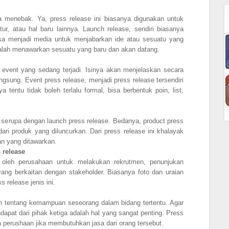
 menebak. Ya, press release ini biasanya digunakan untuk
tur, atau hal baru lainnya. Launch release, sendiri biasanya
isa menjadi media untuk menjabarkan ide atau sesuatu yang
dalah menawarkan sesuatu yang baru dan akan datang.
n event yang sedang terjadi. Isinya akan menjelaskan secara
gsung. Event press release, menjadi press release tersendiri
 tentu tidak boleh terlalu formal, bisa berbentuk poin, list,
r serupa dengan launch press release. Bedanya, product press
ari produk yang diluncurkan. Dari press release ini khalayak
an yang ditawarkan.
 release
n oleh perusahaan untuk melakukan rekrutmen, penunjukan
 yang berkaitan dengan stakeholder. Biasanya foto dan uraian
s release jenis ini.
n tentang kemampuan seseorang dalam bidang tertentu. Agar
dapat dari pihak ketiga adalah hal yang sangat penting. Press
ra perushaan jika membutuhkan jasa dari orang tersebut.