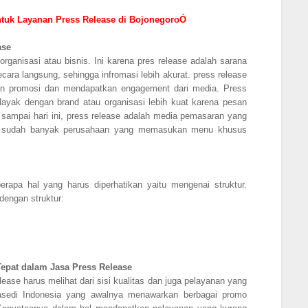
tuk Layanan Press Release di BojonegoroÓ
ase
rganisasi atau bisnis. Ini karena pres release adalah sarana
ara langsung, sehingga infromasi lebih akurat. press release
kan promosi dan mendapatkan engagement dari media. Press
layak dengan brand atau organisasi lebih kuat karena pesan
 sampai hari ini, press release adalah media pemasaran yang
kan sudah banyak perusahaan yang memasukan menu khusus
apa hal yang harus diperhatikan yaitu mengenai struktur.
dengan struktur:
epat dalam Jasa Press Release
ase harus melihat dari sisi kualitas dan juga pelayanan yang
asedi Indonesia yang awalnya menawarkan berbagai promo