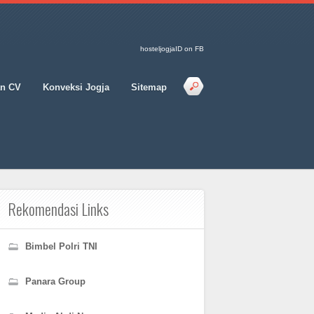
hosteljogjaID on FB
an CV
Konveksi Jogja
Sitemap
Rekomendasi Links
Bimbel Polri TNI
Panara Group