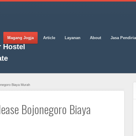
Magang Jogja
Article
Layanan
About
Jasa Pendiri
 Hostel
ate
onegoro Biaya Murah
lease Bojonegoro Biaya