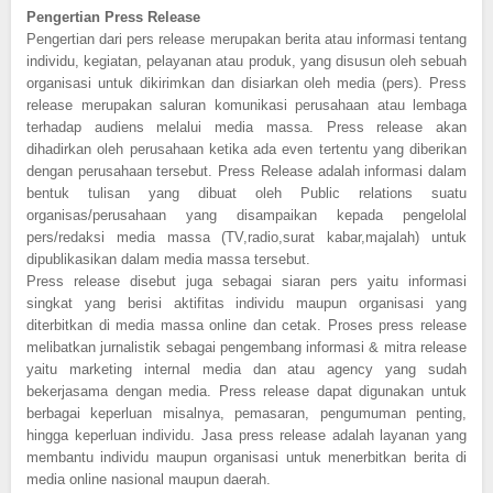
Pengertian Press Release
Pengertian dari pers release merupakan berita atau informasi tentang
individu, kegiatan, pelayanan atau produk, yang disusun oleh sebuah
organisasi untuk dikirimkan dan disiarkan oleh media (pers). Press
release merupakan saluran komunikasi perusahaan atau lembaga
terhadap audiens melalui media massa. Press release akan
dihadirkan oleh perusahaan ketika ada even tertentu yang diberikan
dengan perusahaan tersebut. Press Release adalah informasi dalam
bentuk tulisan yang dibuat oleh Public relations suatu
organisas/perusahaan yang disampaikan kepada pengelolal
pers/redaksi media massa (TV,radio,surat kabar,majalah) untuk
dipublikasikan dalam media massa tersebut.
Press release disebut juga sebagai siaran pers yaitu informasi
singkat yang berisi aktifitas individu maupun organisasi yang
diterbitkan di media massa online dan cetak. Proses press release
melibatkan jurnalistik sebagai pengembang informasi & mitra release
yaitu marketing internal media dan atau agency yang sudah
bekerjasama dengan media. Press release dapat digunakan untuk
berbagai keperluan misalnya, pemasaran, pengumuman penting,
hingga keperluan individu. Jasa press release adalah layanan yang
membantu individu maupun organisasi untuk menerbitkan berita di
media online nasional maupun daerah.