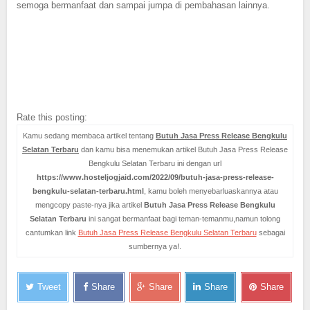
semoga bermanfaat dan sampai jumpa di pembahasan lainnya.
Rate this posting:
Kamu sedang membaca artikel tentang
Butuh Jasa Press Release Bengkulu
Selatan Terbaru
dan kamu bisa menemukan artikel Butuh Jasa Press Release
Bengkulu Selatan Terbaru ini dengan url
https://www.hosteljogjaid.com/2022/09/butuh-jasa-press-release-
bengkulu-selatan-terbaru.html
, kamu boleh menyebarluaskannya atau
mengcopy paste-nya jika artikel
Butuh Jasa Press Release Bengkulu
Selatan Terbaru
ini sangat bermanfaat bagi teman-temanmu,namun tolong
cantumkan link
Butuh Jasa Press Release Bengkulu Selatan Terbaru
sebagai
sumbernya ya!.
Tweet
Share
Share
Share
Share