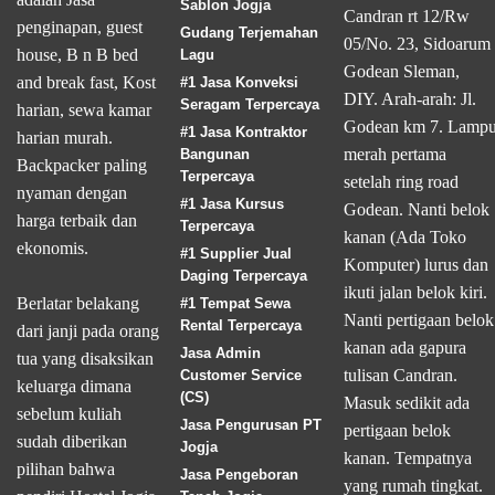
Sablon Jogja
Candran rt 12/Rw
penginapan, guest
Gudang Terjemahan
05/No. 23, Sidoarum
house, B n B bed
Lagu
Godean Sleman,
and break fast, Kost
#1 Jasa Konveksi
DIY. Arah-arah: Jl.
Seragam Terpercaya
harian, sewa kamar
Godean km 7. Lamp
#1 Jasa Kontraktor
harian murah.
merah pertama
Bangunan
Backpacker paling
Terpercaya
setelah ring road
nyaman dengan
#1 Jasa Kursus
Godean. Nanti belok
harga terbaik dan
Terpercaya
kanan (Ada Toko
ekonomis.
#1 Supplier Jual
Komputer) lurus dan
Daging Terpercaya
ikuti jalan belok kiri.
Berlatar belakang
#1 Tempat Sewa
Nanti pertigaan belok
Rental Terpercaya
dari janji pada orang
kanan ada gapura
Jasa Admin
tua yang disaksikan
tulisan Candran.
Customer Service
keluarga dimana
(CS)
Masuk sedikit ada
sebelum kuliah
Jasa Pengurusan PT
pertigaan belok
sudah diberikan
Jogja
kanan. Tempatnya
pilihan bahwa
Jasa Pengeboran
yang rumah tingkat.