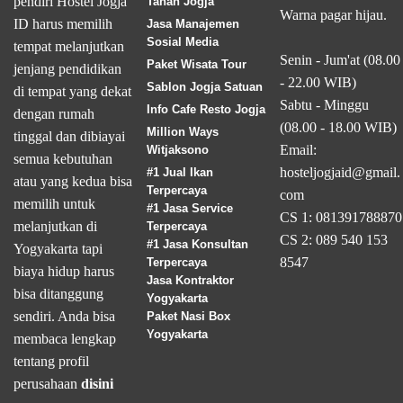
pendiri Hostel Jogja
Tanah Jogja
Warna pagar hijau.
ID harus memilih
Jasa Manajemen
Sosial Media
tempat melanjutkan
Senin - Jum'at (08.00
Paket Wisata Tour
jenjang pendidikan
- 22.00 WIB)
Sablon Jogja Satuan
di tempat yang dekat
Sabtu - Minggu
Info Cafe Resto Jogja
dengan rumah
(08.00 - 18.00 WIB)
Million Ways
tinggal dan dibiayai
Email:
Witjaksono
semua kebutuhan
hosteljogjaid@gmail.
#1 Jual Ikan
atau yang kedua bisa
Terpercaya
com
memilih untuk
#1 Jasa Service
CS 1: 081391788870
melanjutkan di
Terpercaya
CS 2: 089 540 153
#1 Jasa Konsultan
Yogyakarta tapi
8547
Terpercaya
biaya hidup harus
Jasa Kontraktor
bisa ditanggung
Yogyakarta
sendiri. Anda bisa
Paket Nasi Box
Yogyakarta
membaca lengkap
tentang profil
perusahaan
disini