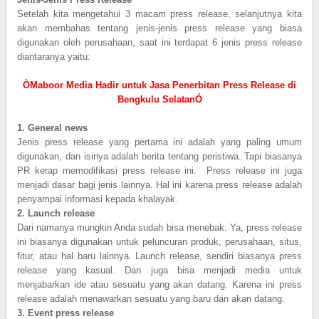
Setelah kita mengetahui 3 macam press release, selanjutnya kita
akan membahas tentang jenis-jenis press release yang biasa
digunakan oleh perusahaan, saat ini terdapat 6 jenis press release
diantaranya yaitu:
ÒMaboor Media Hadir untuk Jasa Penerbitan Press Release di
Bengkulu SelatanÓ
1.
General news
Jenis press release yang pertama ini adalah yang paling umum
digunakan, dan isinya adalah berita tentang peristiwa. Tapi biasanya
PR kerap memodifikasi press release ini. Press release ini juga
menjadi dasar bagi jenis lainnya. Hal ini karena press release adalah
penyampai informasi kepada khalayak.
2.
Launch release
Dari namanya mungkin Anda sudah bisa menebak. Ya, press release
ini biasanya digunakan untuk peluncuran produk, perusahaan, situs,
fitur, atau hal baru lainnya. Launch release, sendiri biasanya press
release yang kasual. Dan juga bisa menjadi media untuk
menjabarkan ide atau sesuatu yang akan datang. Karena ini press
release adalah menawarkan sesuatu yang baru dan akan datang.
3.
Event press release