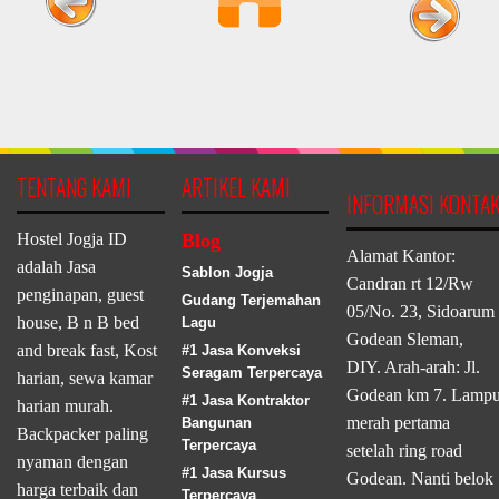
TENTANG KAMI
ARTIKEL KAMI
INFORMASI KONTA
Hostel Jogja ID
Blog
Alamat Kantor:
adalah Jasa
Sablon Jogja
Candran rt 12/Rw
penginapan, guest
Gudang Terjemahan
05/No. 23, Sidoarum
house, B n B bed
Lagu
Godean Sleman,
and break fast, Kost
#1 Jasa Konveksi
DIY. Arah-arah: Jl.
Seragam Terpercaya
harian, sewa kamar
Godean km 7. Lamp
#1 Jasa Kontraktor
harian murah.
merah pertama
Bangunan
Backpacker paling
Terpercaya
setelah ring road
nyaman dengan
#1 Jasa Kursus
Godean. Nanti belok
harga terbaik dan
Terpercaya