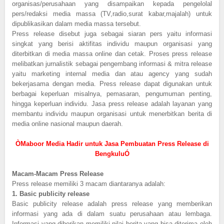
organisas/perusahaan yang disampaikan kepada pengelolal
pers/redaksi media massa (TV,radio,surat kabar,majalah) untuk
dipublikasikan dalam media massa tersebut.
Press release disebut juga sebagai siaran pers yaitu informasi
singkat yang berisi aktifitas individu maupun organisasi yang
diterbitkan di media massa online dan cetak. Proses press release
melibatkan jurnalistik sebagai pengembang informasi & mitra release
yaitu marketing internal media dan atau agency yang sudah
bekerjasama dengan media. Press release dapat digunakan untuk
berbagai keperluan misalnya, pemasaran, pengumuman penting,
hingga keperluan individu. Jasa press release adalah layanan yang
membantu individu maupun organisasi untuk menerbitkan berita di
media online nasional maupun daerah.
ÒMaboor Media Hadir untuk Jasa Pembuatan Press Release di
BengkuluÓ
Macam-Macam Press Release
Press release memiliki 3 macam diantaranya adalah:
1.
Basic publicity release
Basic publicity release adalah press release yang memberikan
informasi yang ada di dalam suatu perusahaan atau lembaga.
Informasi yang diberikan memiliki nilai berita yang bisa diterima oleh