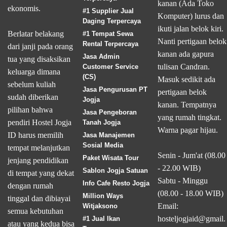
kanan (Ada Toko
ekonomis.
#1 Supplier Jual
Komputer) lurus dan
Daging Terpercaya
ikuti jalan belok kiri.
Berlatar belakang
#1 Tempat Sewa
Nanti pertigaan belok
Rental Terpercaya
dari janji pada orang
kanan ada gapura
Jasa Admin
tua yang disaksikan
tulisan Candran.
Customer Service
keluarga dimana
(CS)
Masuk sedikit ada
sebelum kuliah
Jasa Pengurusan PT
pertigaan belok
sudah diberikan
Jogja
kanan. Tempatnya
pilihan bahwa
Jasa Pengeboran
yang rumah tingkat.
pendiri Hostel Jogja
Tanah Jogja
Warna pagar hijau.
ID harus memilih
Jasa Manajemen
Sosial Media
tempat melanjutkan
Senin - Jum'at (08.00
Paket Wisata Tour
jenjang pendidikan
- 22.00 WIB)
Sablon Jogja Satuan
di tempat yang dekat
Sabtu - Minggu
Info Cafe Resto Jogja
dengan rumah
(08.00 - 18.00 WIB)
Million Ways
tinggal dan dibiayai
Email:
Witjaksono
semua kebutuhan
hosteljogjaid@gmail.
#1 Jual Ikan
atau yang kedua bisa