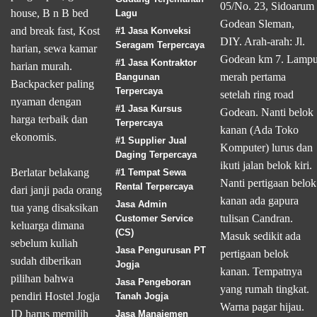
05/No. 23, Sidoarum
house, B n B bed
Lagu
Godean Sleman,
and break fast, Kost
#1 Jasa Konveksi
DIY. Arah-arah: Jl.
Seragam Terpercaya
harian, sewa kamar
Godean km 7. Lamp
#1 Jasa Kontraktor
harian murah.
merah pertama
Bangunan
Backpacker paling
Terpercaya
setelah ring road
nyaman dengan
#1 Jasa Kursus
Godean. Nanti belok
harga terbaik dan
Terpercaya
kanan (Ada Toko
ekonomis.
#1 Supplier Jual
Komputer) lurus dan
Daging Terpercaya
ikuti jalan belok kiri.
Berlatar belakang
#1 Tempat Sewa
Nanti pertigaan belok
Rental Terpercaya
dari janji pada orang
kanan ada gapura
Jasa Admin
tua yang disaksikan
tulisan Candran.
Customer Service
keluarga dimana
(CS)
Masuk sedikit ada
sebelum kuliah
Jasa Pengurusan PT
pertigaan belok
sudah diberikan
Jogja
kanan. Tempatnya
pilihan bahwa
Jasa Pengeboran
yang rumah tingkat.
pendiri Hostel Jogja
Tanah Jogja
Warna pagar hijau.
ID harus memilih
Jasa Manajemen