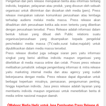
Pengertian dari pers release merupakan berita atau informasi tentang
individu, kegiatan, pelayanan atau produk, yang disusun oleh sebuah
organisasi untuk dikirimkan dan disiarkan oleh media (pers). Press
release merupakan saluran komunikasi perusahaan atau lembaga
terhadap audiens melalui media massa. Press release akan
dihadirkan oleh perusahaan ketika ada even tertentu yang diberikan
dengan perusahaan tersebut. Press Release adalah informasi dalam
bentuk tulisan yang dibuat oleh Public relations suatu
organisas/perusahaan yang disampaikan kepada pengelolal
pers/redaksi media massa (TV,radio,surat kabar,majalah) untuk
dipublikasikan dalam media massa tersebut.
Press release disebut juga sebagai siaran pers yaitu informasi
singkat yang berisi aktifitas individu maupun organisasi yang
diterbitkan di media massa online dan cetak. Proses press release
melibatkan jurnalistik sebagai pengembang informasi & mitra release
yaitu marketing internal media dan atau agency yang sudah
bekerjasama dengan media. Press release dapat digunakan untuk
berbagai keperluan misalnya, pemasaran, pengumuman penting,
hingga keperluan individu. Jasa press release adalah layanan yang
membantu individu maupun organisasi untuk menerbitkan berita di
media online nasional maupun daerah.
ÒMaboor Media Hadir untuk Jasa Pembuatan Press Release di