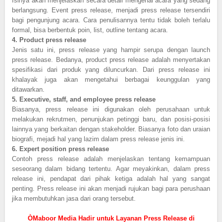
Isinya akan menjelaskan secara detail mengenai acara yang sedang
berlangsung. Event press release, menjadi press release tersendiri
bagi pengunjung acara. Cara penulisannya tentu tidak boleh terlalu
formal, bisa berbentuk poin, list, outline tentang acara.
4.
Product press release
Jenis satu ini, press release yang hampir serupa dengan launch
press release. Bedanya, product press release adalah menyertakan
spesifikasi dari produk yang diluncurkan. Dari press release ini
khalayak juga akan mengetahui berbagai keunggulan yang
ditawarkan.
5.
Executive, staff, and employee press release
Biasanya, press release ini digunakan oleh perusahaan untuk
melakukan rekrutmen, penunjukan petinggi baru, dan posisi-posisi
lainnya yang berkaitan dengan stakeholder. Biasanya foto dan uraian
biografi, mejadi hal yang lazim dalam press release jenis ini.
6.
Expert position press release
Contoh press release adalah menjelaskan tentang kemampuan
seseorang dalam bidang tertentu. Agar meyakinkan, dalam press
release ini, pendapat dari pihak ketiga adalah hal yang sangat
penting. Press release ini akan menjadi rujukan bagi para perushaan
jika membutuhkan jasa dari orang tersebut.
ÒMaboor Media Hadir untuk Layanan Press Release di