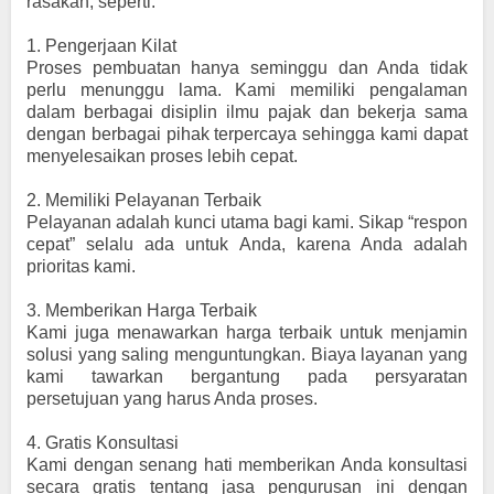
rasakan, seperti:
1.
Pengerjaan Kilat
Proses pembuatan hanya seminggu dan Anda tidak
perlu menunggu lama. Kami memiliki pengalaman
dalam berbagai disiplin ilmu pajak dan bekerja sama
dengan berbagai pihak terpercaya sehingga kami dapat
menyelesaikan proses lebih cepat.
2.
Memiliki Pelayanan Terbaik
Pelayanan adalah kunci utama bagi kami. Sikap “respon
cepat” selalu ada untuk Anda, karena Anda adalah
prioritas kami.
3.
Memberikan Harga Terbaik
Kami juga menawarkan harga terbaik untuk menjamin
solusi yang saling menguntungkan. Biaya layanan yang
kami tawarkan bergantung pada persyaratan
persetujuan yang harus Anda proses.
4.
Gratis Konsultasi
Kami dengan senang hati memberikan Anda konsultasi
secara gratis tentang jasa pengurusan ini dengan