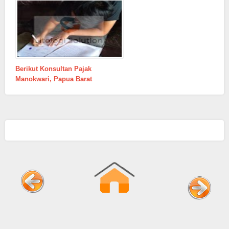
Berikut Konsultan Pajak
Manokwari, Papua Barat