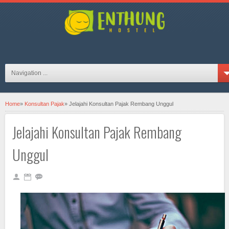
hosteljogjaID on FB
Navigation ...
Home
»
Konsultan Pajak
»
Jelajahi Konsultan Pajak Rembang Unggul
Jelajahi Konsultan Pajak Rembang
Unggul