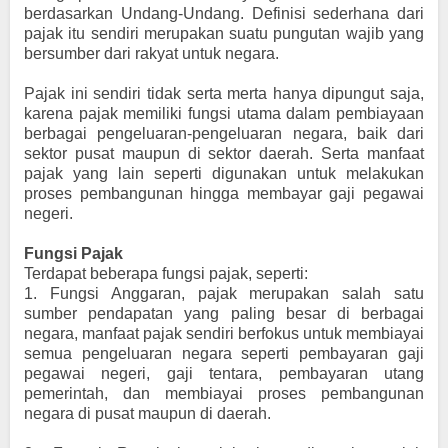
berdasarkan Undang-Undang. Definisi sederhana dari
pajak itu sendiri merupakan suatu pungutan wajib yang
bersumber dari rakyat untuk negara.
Pajak ini sendiri tidak serta merta hanya dipungut saja,
karena pajak memiliki fungsi utama dalam pembiayaan
berbagai pengeluaran-pengeluaran negara, baik dari
sektor pusat maupun di sektor daerah. Serta manfaat
pajak yang lain seperti digunakan untuk melakukan
proses pembangunan hingga membayar gaji pegawai
negeri.
Fungsi Pajak
Terdapat beberapa fungsi pajak, seperti:
1.
Fungsi Anggaran, pajak merupakan salah satu
sumber pendapatan yang paling besar di berbagai
negara, manfaat pajak sendiri berfokus untuk membiayai
semua pengeluaran negara seperti pembayaran gaji
pegawai negeri, gaji tentara, pembayaran utang
pemerintah, dan membiayai proses pembangunan
negara di pusat maupun di daerah.