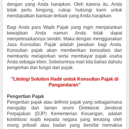
dengan yang Anda harapkan. Oleh karena itu, Anda
tidak perlu bingung, cukup hubungi kami untuk
mendapatkan bantuan terbaik yang Anda harapkan.
Bagi Anda para Wajib Pajak yang ingin menjalankan
kewajiban Anda namun Anda tidak dapat
menyelesaikannya sendiri. Maka dengan menggunakan
Jasa Konsultan Pajak adalah jawaban bagi Anda.
Konsultan pajak akan memberikan konsultasi dan
membantu melaporkan serta membayar pajak usaha
Anda sebagai klien. Sebelumnya mari kita bahas dahulu
pengertian dan fungsi dari pajak.
“Litologi Solution Hadir untuk Konsultan Pajak di
Pangandaran”
Pengertian Pajak
Pengertian pajak atau definisi pajak yang sebagaimana
mengutip dari laman resmi Direktorat Jenderal
Perpajakan (DJP) Kementerian Keuangan, adalah
kontribusi wajib kepada negara yang terutang oleh
orang pribadi atau badan yang bersifat memaksa