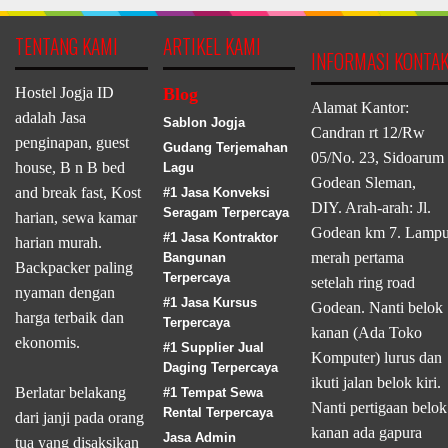
TENTANG KAMI
ARTIKEL KAMI
INFORMASI KONTA
Hostel Jogja ID
Blog
Alamat Kantor:
adalah Jasa
Sablon Jogja
Candran rt 12/Rw
penginapan, guest
Gudang Terjemahan
05/No. 23, Sidoarum
house, B n B bed
Lagu
Godean Sleman,
and break fast, Kost
#1 Jasa Konveksi
DIY. Arah-arah: Jl.
Seragam Terpercaya
harian, sewa kamar
Godean km 7. Lamp
#1 Jasa Kontraktor
harian murah.
merah pertama
Bangunan
Backpacker paling
Terpercaya
setelah ring road
nyaman dengan
#1 Jasa Kursus
Godean. Nanti belok
harga terbaik dan
Terpercaya
kanan (Ada Toko
ekonomis.
#1 Supplier Jual
Komputer) lurus dan
Daging Terpercaya
ikuti jalan belok kiri.
Berlatar belakang
#1 Tempat Sewa
Nanti pertigaan belok
Rental Terpercaya
dari janji pada orang
kanan ada gapura
Jasa Admin
tua yang disaksikan