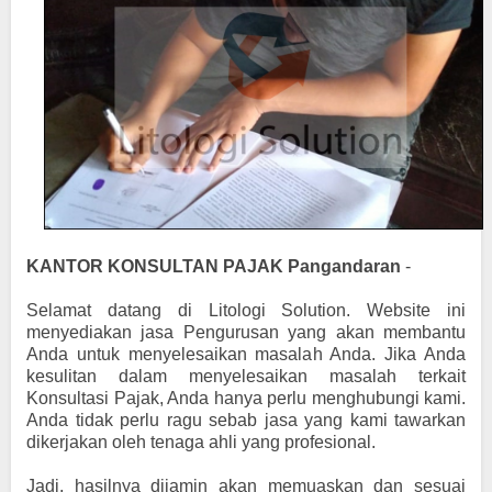
KANTOR KONSULTAN PAJAK Pangandaran
-
Selamat datang di Litologi Solution. Website ini
menyediakan jasa Pengurusan yang akan membantu
Anda untuk menyelesaikan masalah Anda. Jika Anda
kesulitan dalam menyelesaikan masalah terkait
Konsultasi Pajak, Anda hanya perlu menghubungi kami.
Anda tidak perlu ragu sebab jasa yang kami tawarkan
dikerjakan oleh tenaga ahli yang profesional.
Jadi, hasilnya dijamin akan memuaskan dan sesuai