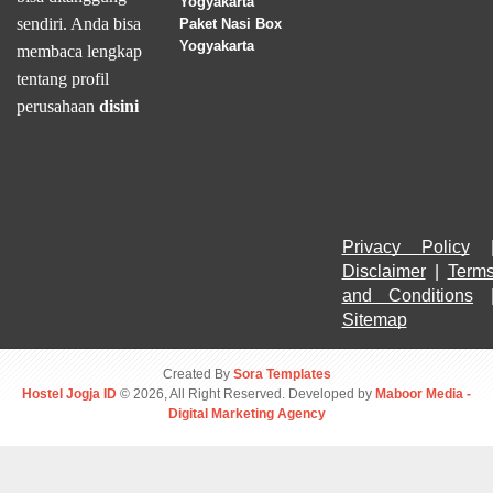
Yogyakarta
sendiri. Anda bisa
Paket Nasi Box
Yogyakarta
membaca lengkap
tentang profil
perusahaan
disini
Privacy Policy
Disclaimer
 | 
Terms
and Conditions
Sitemap
Created By
Sora Templates
Hostel Jogja ID
© 2026, All Right Reserved. Developed by
Maboor Media -
Digital Marketing Agency