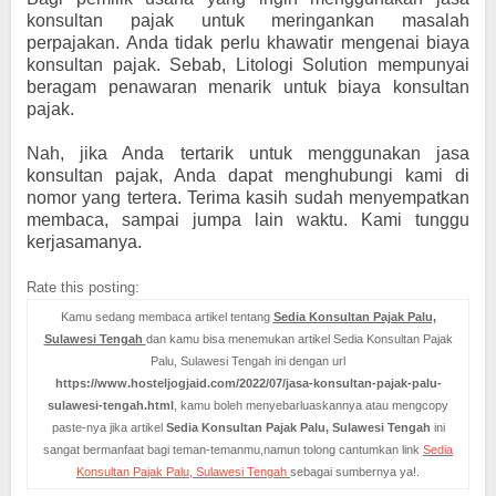
konsultan pajak untuk meringankan masalah
perpajakan. Anda tidak perlu khawatir mengenai biaya
konsultan pajak. Sebab, Litologi Solution mempunyai
beragam penawaran menarik untuk biaya konsultan
pajak.
Nah, jika Anda tertarik untuk menggunakan jasa
konsultan pajak, Anda dapat menghubungi kami di
nomor yang tertera. Terima kasih sudah menyempatkan
membaca, sampai jumpa lain waktu. Kami tunggu
kerjasamanya.
Rate this posting:
Kamu sedang membaca artikel tentang
Sedia Konsultan Pajak Palu,
Sulawesi Tengah
dan kamu bisa menemukan artikel Sedia Konsultan Pajak
Palu, Sulawesi Tengah ini dengan url
https://www.hosteljogjaid.com/2022/07/jasa-konsultan-pajak-palu-
sulawesi-tengah.html
, kamu boleh menyebarluaskannya atau mengcopy
paste-nya jika artikel
Sedia Konsultan Pajak Palu, Sulawesi Tengah
ini
sangat bermanfaat bagi teman-temanmu,namun tolong cantumkan link
Sedia
Konsultan Pajak Palu, Sulawesi Tengah
sebagai sumbernya ya!.