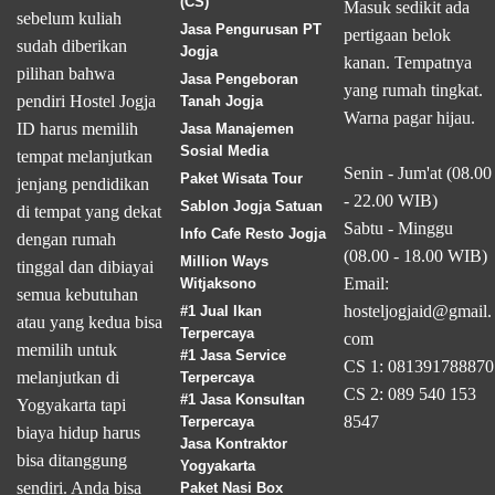
(CS)
Masuk sedikit ada
sebelum kuliah
Jasa Pengurusan PT
pertigaan belok
sudah diberikan
Jogja
kanan. Tempatnya
pilihan bahwa
Jasa Pengeboran
yang rumah tingkat.
pendiri Hostel Jogja
Tanah Jogja
Warna pagar hijau.
ID harus memilih
Jasa Manajemen
Sosial Media
tempat melanjutkan
Senin - Jum'at (08.00
Paket Wisata Tour
jenjang pendidikan
- 22.00 WIB)
Sablon Jogja Satuan
di tempat yang dekat
Sabtu - Minggu
Info Cafe Resto Jogja
dengan rumah
(08.00 - 18.00 WIB)
Million Ways
tinggal dan dibiayai
Email:
Witjaksono
semua kebutuhan
hosteljogjaid@gmail.
#1 Jual Ikan
atau yang kedua bisa
Terpercaya
com
memilih untuk
#1 Jasa Service
CS 1: 081391788870
melanjutkan di
Terpercaya
CS 2: 089 540 153
#1 Jasa Konsultan
Yogyakarta tapi
8547
Terpercaya
biaya hidup harus
Jasa Kontraktor
bisa ditanggung
Yogyakarta
sendiri. Anda bisa
Paket Nasi Box