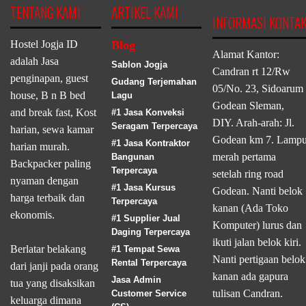
TENTANG KAMI
ARTIKEL KAMI
INFORMASI KONTA
Hostel Jogja ID
Blog
Alamat Kantor:
adalah Jasa
Sablon Jogja
Candran rt 12/Rw
penginapan, guest
Gudang Terjemahan
05/No. 23, Sidoarum
house, B n B bed
Lagu
Godean Sleman,
and break fast, Kost
#1 Jasa Konveksi
DIY. Arah-arah: Jl.
Seragam Terpercaya
harian, sewa kamar
Godean km 7. Lamp
#1 Jasa Kontraktor
harian murah.
merah pertama
Bangunan
Backpacker paling
Terpercaya
setelah ring road
nyaman dengan
#1 Jasa Kursus
Godean. Nanti belok
harga terbaik dan
Terpercaya
kanan (Ada Toko
ekonomis.
#1 Supplier Jual
Komputer) lurus dan
Daging Terpercaya
ikuti jalan belok kiri.
Berlatar belakang
#1 Tempat Sewa
Nanti pertigaan belok
Rental Terpercaya
dari janji pada orang
kanan ada gapura
Jasa Admin
tua yang disaksikan
tulisan Candran.
Customer Service
keluarga dimana