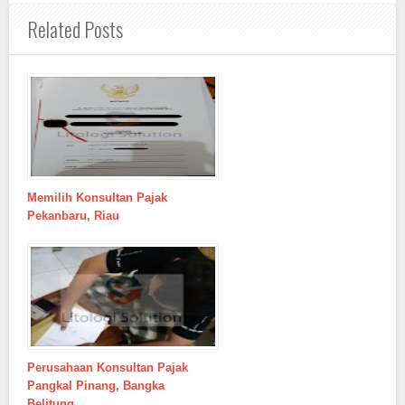
Related Posts
Memilih Konsultan Pajak
Pekanbaru, Riau
Perusahaan Konsultan Pajak
Pangkal Pinang, Bangka
Belitung