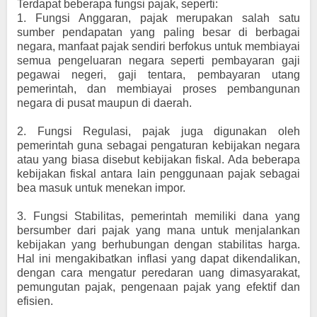
Terdapat beberapa fungsi pajak, seperti:
1.
Fungsi Anggaran, pajak merupakan salah satu
sumber pendapatan yang paling besar di berbagai
negara, manfaat pajak sendiri berfokus untuk membiayai
semua pengeluaran negara seperti pembayaran gaji
pegawai negeri, gaji tentara, pembayaran utang
pemerintah, dan membiayai proses pembangunan
negara di pusat maupun di daerah.
2.
Fungsi Regulasi, pajak juga digunakan oleh
pemerintah guna sebagai pengaturan kebijakan negara
atau yang biasa disebut kebijakan fiskal. Ada beberapa
kebijakan fiskal antara lain penggunaan pajak sebagai
bea masuk untuk menekan impor.
3.
Fungsi Stabilitas, pemerintah memiliki dana yang
bersumber dari pajak yang mana untuk menjalankan
kebijakan yang berhubungan dengan stabilitas harga.
Hal ini mengakibatkan inflasi yang dapat dikendalikan,
dengan cara mengatur peredaran uang dimasyarakat,
pemungutan pajak, pengenaan pajak yang efektif dan
efisien.