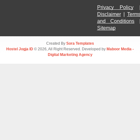
Privacy Policy
Disclaimer
 | 
Terms
and Conditions
Sitemap
Created By
Sora Templates
Hostel Jogja ID
© 2026, All Right Reserved. Developed by
Maboor Media -
Digital Marketing Agency