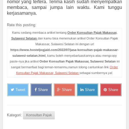
nomor yang tertera. Terima kasih sudah menyempatkan
membaca, sampai jumpa lain waktu. Kami tunggu
kerjasamanya.
Rate this posting:
Kamu sedang membaca artikel tentang
Order Konsultan Pajak Makassar,
Sulawesi Selatan
dan kamu bisa menemukan artikel Order Konsultan Pajak
Makassar, Sulawesi Selatan ini dengan url
https://www.hosteljogjaid.com/2022/07/jasa-konsultan-pajak-makassar-
sulawesi-selatan.html
, kamu boleh menyebarluaskannya atau mengcopy
paste-nya jika artikel
Order Konsultan Pajak Makassar, Sulawesi Selatan
ini
sangat bermanfaat bagi teman-temanmu,namun tolong cantumkan link
Order
Konsultan Pajak Makassar, Sulawesi Selatan
sebagai sumbernya ya!.
Tweet
Share
Share
Share
Share
Kategori:
Konsultan Pajak