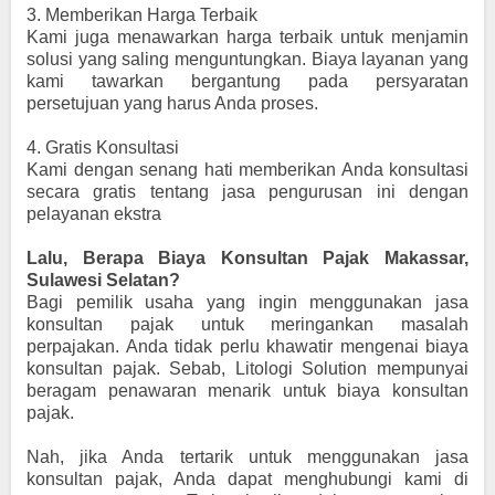
3.
Memberikan Harga Terbaik
Kami juga menawarkan harga terbaik untuk menjamin
solusi yang saling menguntungkan. Biaya layanan yang
kami tawarkan bergantung pada persyaratan
persetujuan yang harus Anda proses.
4.
Gratis Konsultasi
Kami dengan senang hati memberikan Anda konsultasi
secara gratis tentang jasa pengurusan ini dengan
pelayanan ekstra
Lalu, Berapa Biaya Konsultan Pajak Makassar,
Sulawesi Selatan?
Bagi pemilik usaha yang ingin menggunakan jasa
konsultan pajak untuk meringankan masalah
perpajakan. Anda tidak perlu khawatir mengenai biaya
konsultan pajak. Sebab, Litologi Solution mempunyai
beragam penawaran menarik untuk biaya konsultan
pajak.
Nah, jika Anda tertarik untuk menggunakan jasa
konsultan pajak, Anda dapat menghubungi kami di