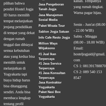
kanan. Tempatnya
pilihan bahwa
Jasa Pengeboran
yang rumah tingkat.
pendiri Hostel Jogja
Tanah Jogja
Warna pagar hijau.
ID harus memilih
Jasa Manajemen
Sosial Media
tempat melanjutkan
Senin - Jum'at (08.00
Paket Wisata Tour
jenjang pendidikan
- 22.00 WIB)
Sablon Jogja Satuan
di tempat yang dekat
Sabtu - Minggu
Info Cafe Resto Jogja
dengan rumah
(08.00 - 18.00 WIB)
Million Ways
tinggal dan dibiayai
Email:
Witjaksono
semua kebutuhan
hosteljogjaid@gmail.
#1 Jual Ikan
atau yang kedua bisa
Terpercaya
com
memilih untuk
#1 Jasa Service
CS 1: 081391788870
melanjutkan di
Terpercaya
CS 2: 089 540 153
#1 Jasa Konsultan
Yogyakarta tapi
8547
Terpercaya
biaya hidup harus
Jasa Kontraktor
bisa ditanggung
Yogyakarta
sendiri. Anda bisa
Paket Nasi Box
Yogyakarta
membaca lengkap
tentang profil