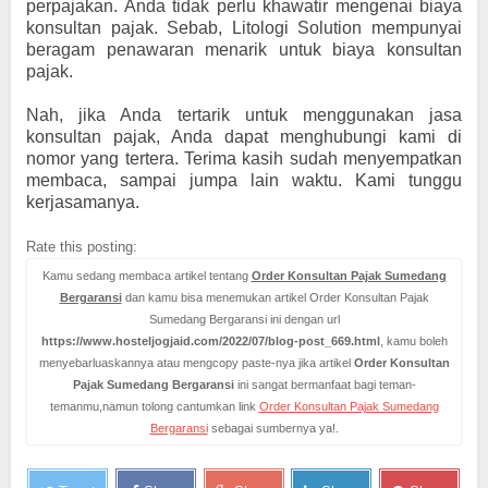
perpajakan. Anda tidak perlu khawatir mengenai biaya
konsultan pajak. Sebab, Litologi Solution mempunyai
beragam penawaran menarik untuk biaya konsultan
pajak.
Nah, jika Anda tertarik untuk menggunakan jasa
konsultan pajak, Anda dapat menghubungi kami di
nomor yang tertera. Terima kasih sudah menyempatkan
membaca, sampai jumpa lain waktu. Kami tunggu
kerjasamanya.
Rate this posting:
Kamu sedang membaca artikel tentang
Order Konsultan Pajak Sumedang
Bergaransi
dan kamu bisa menemukan artikel Order Konsultan Pajak
Sumedang Bergaransi ini dengan url
https://www.hosteljogjaid.com/2022/07/blog-post_669.html
, kamu boleh
menyebarluaskannya atau mengcopy paste-nya jika artikel
Order Konsultan
Pajak Sumedang Bergaransi
ini sangat bermanfaat bagi teman-
temanmu,namun tolong cantumkan link
Order Konsultan Pajak Sumedang
Bergaransi
sebagai sumbernya ya!.