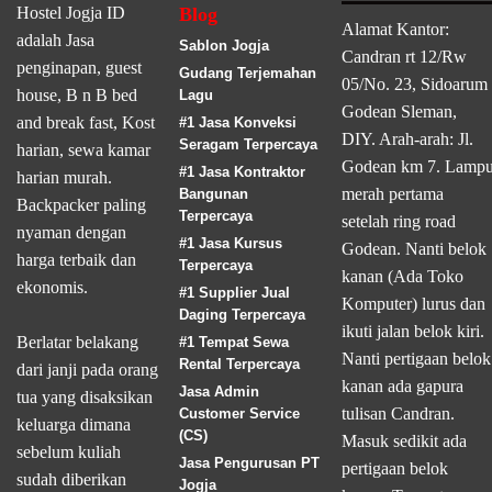
Hostel Jogja ID
Blog
Alamat Kantor:
adalah Jasa
Sablon Jogja
Candran rt 12/Rw
penginapan, guest
Gudang Terjemahan
05/No. 23, Sidoarum
house, B n B bed
Lagu
Godean Sleman,
and break fast, Kost
#1 Jasa Konveksi
DIY. Arah-arah: Jl.
Seragam Terpercaya
harian, sewa kamar
Godean km 7. Lamp
#1 Jasa Kontraktor
harian murah.
merah pertama
Bangunan
Backpacker paling
Terpercaya
setelah ring road
nyaman dengan
#1 Jasa Kursus
Godean. Nanti belok
harga terbaik dan
Terpercaya
kanan (Ada Toko
ekonomis.
#1 Supplier Jual
Komputer) lurus dan
Daging Terpercaya
ikuti jalan belok kiri.
Berlatar belakang
#1 Tempat Sewa
Nanti pertigaan belok
Rental Terpercaya
dari janji pada orang
kanan ada gapura
Jasa Admin
tua yang disaksikan
tulisan Candran.
Customer Service
keluarga dimana
(CS)
Masuk sedikit ada
sebelum kuliah
Jasa Pengurusan PT
pertigaan belok
sudah diberikan
Jogja