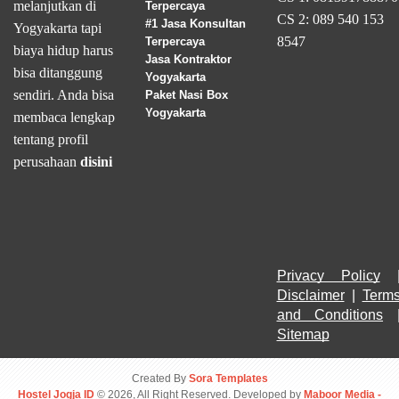
melanjutkan di
Terpercaya
CS 2: 089 540 153
#1 Jasa Konsultan
Yogyakarta tapi
8547
Terpercaya
biaya hidup harus
Jasa Kontraktor
bisa ditanggung
Yogyakarta
sendiri. Anda bisa
Paket Nasi Box
Yogyakarta
membaca lengkap
tentang profil
perusahaan
disini
Privacy Policy
Disclaimer
 | 
Terms
and Conditions
Sitemap
Created By
Sora Templates
Hostel Jogja ID
© 2026, All Right Reserved. Developed by
Maboor Media -