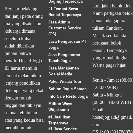
Daging Terpercaya
ikuti jalan belok kiri.
Berlatar belakang
#1 Tempat Sewa
Nanti pertigaan belok
Rental Terpercaya
dari janji pada orang
kanan ada gapura
Jasa Admin
tua yang disaksikan
tulisan Candran.
Customer Service
keluarga dimana
(CS)
Masuk sedikit ada
sebelum kuliah
Jasa Pengurusan PT
pertigaan belok
sudah diberikan
Jogja
kanan. Tempatnya
pilihan bahwa
Jasa Pengeboran
yang rumah tingkat.
pendiri Hostel Jogja
Tanah Jogja
Warna pagar hijau.
ID harus memilih
Jasa Manajemen
Sosial Media
tempat melanjutkan
Senin - Jum'at (08.00
Paket Wisata Tour
jenjang pendidikan
- 22.00 WIB)
Sablon Jogja Satuan
di tempat yang dekat
Sabtu - Minggu
Info Cafe Resto Jogja
dengan rumah
(08.00 - 18.00 WIB)
Million Ways
tinggal dan dibiayai
Email:
Witjaksono
semua kebutuhan
hosteljogjaid@gmail.
#1 Jual Ikan
atau yang kedua bisa
Terpercaya
com
memilih untuk
#1 Jasa Service
CS 1: 081391788870