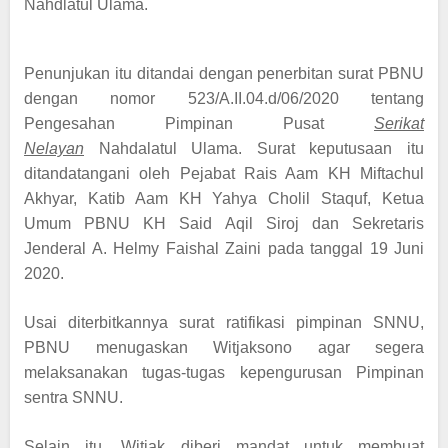
Nahdlatul Ulama.
Penunjukan itu ditandai dengan penerbitan surat PBNU
dengan nomor 523/A.II.04.d/06/2020 tentang
Pengesahan Pimpinan Pusat
Serikat
Nelayan
Nahdalatul Ulama. Surat keputusaan itu
ditandatangani oleh Pejabat
Rais Aam KH Miftachul
Akhyar, Katib Aam KH Yahya Cholil Staquf, Ketua
Umum PBNU KH Said Aqil Siroj dan Sekretaris
Jenderal A. Helmy Faishal Zaini pada tanggal 19 Juni
2020.
Usai diterbitkannya surat ratifikasi pimpinan SNNU,
PBNU menugaskan Witjaksono agar segera
melaksanakan tugas-tugas kepengurusan Pimpinan
sentra SNNU.
Selain itu, Witjak diberi mandat untuk membuat