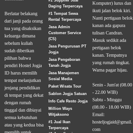
#1 Supplier Jual
Komputer) lurus dan
Daging Terpercaya
ikuti jalan belok kiri.
Berlatar belakang
#1 Tempat Sewa
Nanti pertigaan belok
Rental Terpercaya
dari janji pada orang
kanan ada gapura
Jasa Admin
tua yang disaksikan
tulisan Candran.
Customer Service
keluarga dimana
(CS)
Masuk sedikit ada
sebelum kuliah
Jasa Pengurusan PT
pertigaan belok
sudah diberikan
Jogja
kanan. Tempatnya
pilihan bahwa
Jasa Pengeboran
yang rumah tingkat.
pendiri Hostel Jogja
Tanah Jogja
Warna pagar hijau.
ID harus memilih
Jasa Manajemen
Sosial Media
tempat melanjutkan
Senin - Jum'at (08.00
Paket Wisata Tour
jenjang pendidikan
- 22.00 WIB)
Sablon Jogja Satuan
di tempat yang dekat
Sabtu - Minggu
Info Cafe Resto Jogja
dengan rumah
(08.00 - 18.00 WIB)
Million Ways
tinggal dan dibiayai
Email:
Witjaksono
semua kebutuhan
hosteljogjaid@gmail.
#1 Jual Ikan
atau yang kedua bisa
Terpercaya
com
memilih untuk