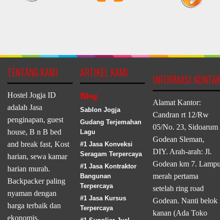
TENTANG KAMI
ARTIKEL KAMI
INFORMASI KONTA
Hostel Jogja ID
Blog
Alamat Kantor:
adalah Jasa
Sablon Jogja
Candran rt 12/Rw
penginapan, guest
Gudang Terjemahan
05/No. 23, Sidoarum
house, B n B bed
Lagu
Godean Sleman,
and break fast, Kost
#1 Jasa Konveksi
DIY. Arah-arah: Jl.
Seragam Terpercaya
harian, sewa kamar
Godean km 7. Lamp
#1 Jasa Kontraktor
harian murah.
merah pertama
Bangunan
Backpacker paling
Terpercaya
setelah ring road
nyaman dengan
#1 Jasa Kursus
Godean. Nanti belok
harga terbaik dan
Terpercaya
kanan (Ada Toko
ekonomis.