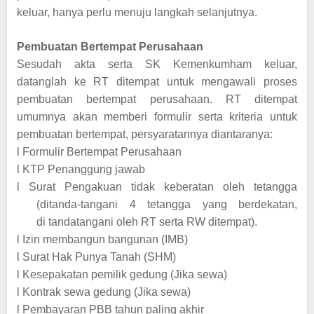
keluar, hanya perlu menuju langkah selanjutnya.
Pembuatan Bertempat Perusahaan
Sesudah akta serta SK Kemenkumham keluar,
datanglah ke RT ditempat untuk mengawali proses
pembuatan bertempat perusahaan. RT ditempat
umumnya akan memberi formulir serta kriteria untuk
pembuatan bertempat, persyaratannya diantaranya:
l
Formulir Bertempat Perusahaan
l
KTP Penanggung jawab
l
Surat Pengakuan tidak keberatan oleh tetangga
(ditanda-tangani 4 tetangga yang berdekatan,
di tandatangani oleh RT serta RW ditempat).
l
Izin membangun bangunan (IMB)
l
Surat Hak Punya Tanah (SHM)
l
Kesepakatan pemilik gedung (Jika sewa)
l
Kontrak sewa gedung (Jika sewa)
l
Pembayaran PBB tahun paling akhir