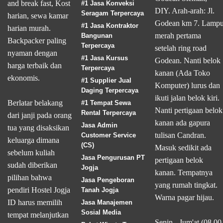
and break fast, Kost
#1 Jasa Konveksi
DIY. Arah-arah: Jl.
Seragam Terpercaya
harian, sewa kamar
Godean km 7. Lamp
#1 Jasa Kontraktor
harian murah.
merah pertama
Bangunan
Backpacker paling
Terpercaya
setelah ring road
nyaman dengan
#1 Jasa Kursus
Godean. Nanti belok
harga terbaik dan
Terpercaya
kanan (Ada Toko
ekonomis.
#1 Supplier Jual
Komputer) lurus dan
Daging Terpercaya
ikuti jalan belok kiri.
Berlatar belakang
#1 Tempat Sewa
Nanti pertigaan belok
Rental Terpercaya
dari janji pada orang
kanan ada gapura
Jasa Admin
tua yang disaksikan
tulisan Candran.
Customer Service
keluarga dimana
(CS)
Masuk sedikit ada
sebelum kuliah
Jasa Pengurusan PT
pertigaan belok
sudah diberikan
Jogja
kanan. Tempatnya
pilihan bahwa
Jasa Pengeboran
yang rumah tingkat.
pendiri Hostel Jogja
Tanah Jogja
Warna pagar hijau.
ID harus memilih
Jasa Manajemen
Sosial Media
tempat melanjutkan
Senin - Jum'at (08.00