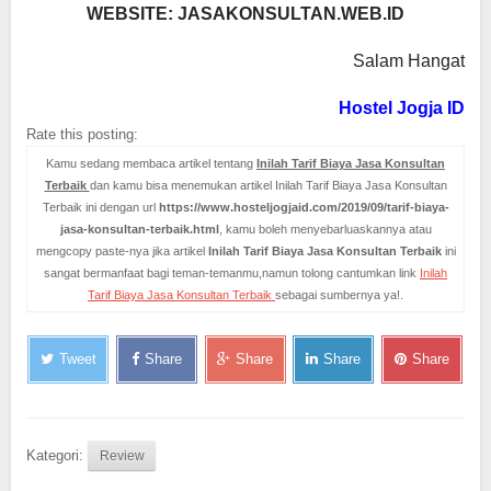
WEBSITE:
JASAKONSULTAN.WEB.ID
Salam Hangat
Hostel Jogja ID
Rate this posting:
Kamu sedang membaca artikel tentang
Inilah Tarif Biaya Jasa Konsultan
Terbaik
dan kamu bisa menemukan artikel Inilah Tarif Biaya Jasa Konsultan
Terbaik ini dengan url
https://www.hosteljogjaid.com/2019/09/tarif-biaya-
jasa-konsultan-terbaik.html
, kamu boleh menyebarluaskannya atau
mengcopy paste-nya jika artikel
Inilah Tarif Biaya Jasa Konsultan Terbaik
ini
sangat bermanfaat bagi teman-temanmu,namun tolong cantumkan link
Inilah
Tarif Biaya Jasa Konsultan Terbaik
sebagai sumbernya ya!.
Tweet
Share
Share
Share
Share
Kategori:
Review