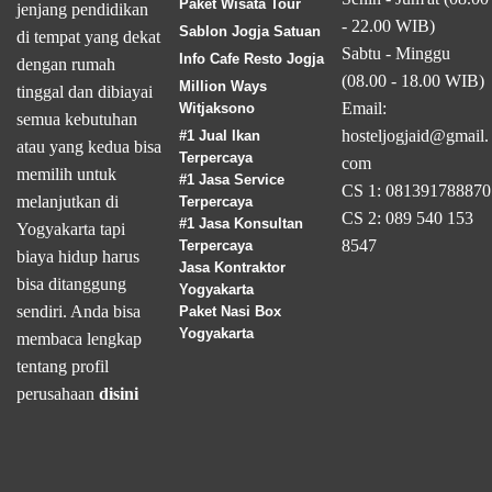
Paket Wisata Tour
jenjang pendidikan
- 22.00 WIB)
Sablon Jogja Satuan
di tempat yang dekat
Sabtu - Minggu
Info Cafe Resto Jogja
dengan rumah
(08.00 - 18.00 WIB)
Million Ways
tinggal dan dibiayai
Email:
Witjaksono
semua kebutuhan
hosteljogjaid@gmail.
#1 Jual Ikan
atau yang kedua bisa
Terpercaya
com
memilih untuk
#1 Jasa Service
CS 1: 081391788870
melanjutkan di
Terpercaya
CS 2: 089 540 153
#1 Jasa Konsultan
Yogyakarta tapi
8547
Terpercaya
biaya hidup harus
Jasa Kontraktor
bisa ditanggung
Yogyakarta
sendiri. Anda bisa
Paket Nasi Box
Yogyakarta
membaca lengkap
tentang profil
perusahaan
disini