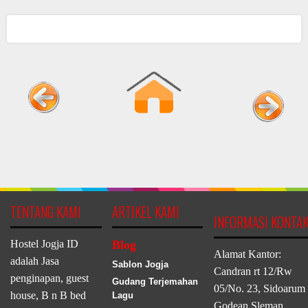
TENTANG KAMI
ARTIKEL KAMI
INFORMASI KONTA
Hostel Jogja ID
Blog
Alamat Kantor:
adalah Jasa
Sablon Jogja
Candran rt 12/Rw
penginapan, guest
Gudang Terjemahan
05/No. 23, Sidoarum
house, B n B bed
Lagu
Godean Sleman,