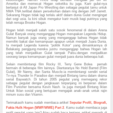
Amerika dan memecat Hogan seketika itu juga.
Karir gulat-nya
berlanjut di All Japan Pro Wrestling dan sebagai pegulat tamu untuk
NWA TNA.terlibat dalam perselisihan dalam ring dengan Jeff Jarrett.
Sekarang Hogan tidak lagi terlalu aktif dalam dunia Gulat mengingat
dari segi usia. Ia kini sibuk mengatur karir musik bagi putrinya yang
telah remaja Brooke Hogan.
Hogan telah menjadi salah satu sosok fenomenal di dalam Arena
Gulat Banyak orang menganggap Hogan merupakan Legenda Hidup.
Namun banyak juga orang yang menganggap bahwa Hogan tidak
memiliki bakat dan kemampuan apapun untuk menjadi Juara Dunia.
Ia menjadi Legenda karena “politik Kotor” yang dimainkannya di
Belakang panggung.mereka justru menganggap bahwa Hogan lah
yang telah menjadikan Gulat tampak Palsu.dengan menjadikan
seorang tanpa kemampuan gulat menjadi juara dunia beberapa kali.
Selain membintangi film Rocky III, Terry Gene Bolea pernah
bermain di beberapa film lainnya. Diantaranya No Hold Barred (Film
Gulat), Mr Nanny, dan Santa Muscle.ia membintangi sendiri serial
Tv-nya Thunder In Paradise dan menjadi Bintang tamu dalam drama
serial Baywatch. Di tahun 2005 pegulat yang memegang rekor
sebagai pegulat dengan jangkauan terpanjang ini berperan dalam
Film Punisher bersama Kevin Nash. Ia juga menjadi Bintang Iklan
Untuk Iklan sosial yang bertujuan mengajak anak–anak untuk rajin
minum susu dan Vitamin.
Terimakasih kamu sudah membaca artikel
Seputar Profil, Biografi,
Fakta Hulk Hogan (WWF/WWE) Part 2
. Kamu sudah membaca juga
profil pegulat yang lain? Atau sudah baca tentang artikel menarik di