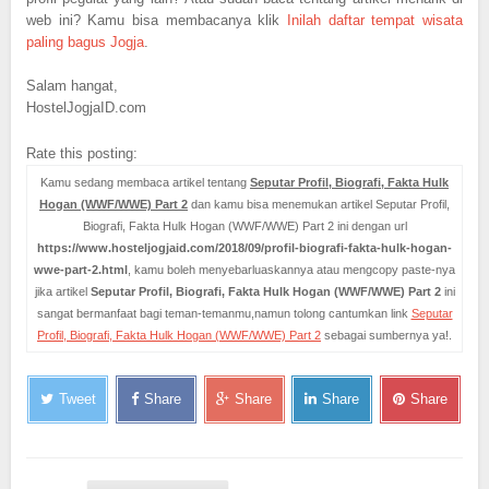
web ini? Kamu bisa membacanya klik
Inilah daftar tempat wisata
paling bagus Jogja
.
Salam hangat,
HostelJogjaID.com
Rate this posting:
Kamu sedang membaca artikel tentang
Seputar Profil, Biografi, Fakta Hulk
Hogan (WWF/WWE) Part 2
dan kamu bisa menemukan artikel Seputar Profil,
Biografi, Fakta Hulk Hogan (WWF/WWE) Part 2 ini dengan url
https://www.hosteljogjaid.com/2018/09/profil-biografi-fakta-hulk-hogan-
wwe-part-2.html
, kamu boleh menyebarluaskannya atau mengcopy paste-nya
jika artikel
Seputar Profil, Biografi, Fakta Hulk Hogan (WWF/WWE) Part 2
ini
sangat bermanfaat bagi teman-temanmu,namun tolong cantumkan link
Seputar
Profil, Biografi, Fakta Hulk Hogan (WWF/WWE) Part 2
sebagai sumbernya ya!.
Tweet
Share
Share
Share
Share