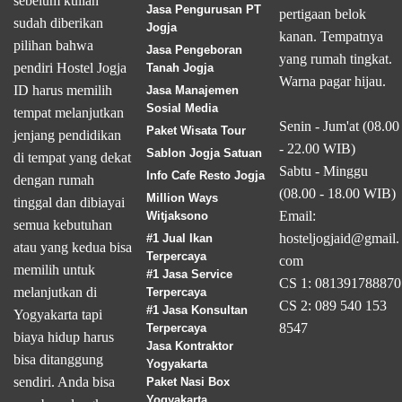
sebelum kuliah
Jasa Pengurusan PT
pertigaan belok
sudah diberikan
Jogja
kanan. Tempatnya
pilihan bahwa
Jasa Pengeboran
yang rumah tingkat.
pendiri Hostel Jogja
Tanah Jogja
Warna pagar hijau.
ID harus memilih
Jasa Manajemen
Sosial Media
tempat melanjutkan
Senin - Jum'at (08.00
Paket Wisata Tour
jenjang pendidikan
- 22.00 WIB)
Sablon Jogja Satuan
di tempat yang dekat
Sabtu - Minggu
Info Cafe Resto Jogja
dengan rumah
(08.00 - 18.00 WIB)
Million Ways
tinggal dan dibiayai
Email:
Witjaksono
semua kebutuhan
hosteljogjaid@gmail.
#1 Jual Ikan
atau yang kedua bisa
Terpercaya
com
memilih untuk
#1 Jasa Service
CS 1: 081391788870
melanjutkan di
Terpercaya
CS 2: 089 540 153
#1 Jasa Konsultan
Yogyakarta tapi
8547
Terpercaya
biaya hidup harus
Jasa Kontraktor
bisa ditanggung
Yogyakarta
sendiri. Anda bisa
Paket Nasi Box
Yogyakarta