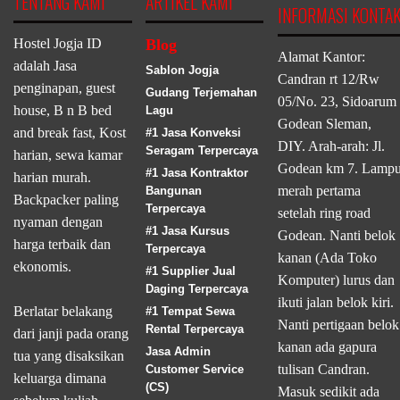
TENTANG KAMI
ARTIKEL KAMI
INFORMASI KONTA
Hostel Jogja ID
Blog
Alamat Kantor:
adalah Jasa
Sablon Jogja
Candran rt 12/Rw
penginapan, guest
Gudang Terjemahan
05/No. 23, Sidoarum
house, B n B bed
Lagu
Godean Sleman,
and break fast, Kost
#1 Jasa Konveksi
DIY. Arah-arah: Jl.
Seragam Terpercaya
harian, sewa kamar
Godean km 7. Lamp
#1 Jasa Kontraktor
harian murah.
merah pertama
Bangunan
Backpacker paling
Terpercaya
setelah ring road
nyaman dengan
#1 Jasa Kursus
Godean. Nanti belok
harga terbaik dan
Terpercaya
kanan (Ada Toko
ekonomis.
#1 Supplier Jual
Komputer) lurus dan
Daging Terpercaya
ikuti jalan belok kiri.
Berlatar belakang
#1 Tempat Sewa
Nanti pertigaan belok
Rental Terpercaya
dari janji pada orang
kanan ada gapura
Jasa Admin
tua yang disaksikan
tulisan Candran.
Customer Service
keluarga dimana
(CS)
Masuk sedikit ada