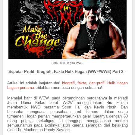
Foto Hulk Hogan WWE
Seputar Profil, Biografi, Fakta Hulk Hogan (WWF/WWE) Part 2
-
Artikel ini adalah lanjutan dari
biografi, fakta, dan profil Hulk Hogan
bagian pertama
. Silahkan membaca dengan seksama!
Memulai karir di WCW, pada pertandingan perdananya ia menjadi
Juara Dunia Kelas berat WCW menggalahkan Ric Flair.ia
membentuk NWO bersama Scott Hall dan Kevin Nash. Dan
berusaha menguasai perusahaan Ted Turners. dalam suatu
turnamen Hogan pernah mempertaruhkan gelar juaranya dengan 60
orang pegulat sekaligus, ia sanggup menggalahkan mereka
semua.namun pada akhirnya jatuh karena serangan dari belakang
oleh The Machoman Randy Savage.