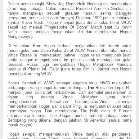
Dalam acara tonight Show Jay Reno Hulk Hogan juga mengatakan
akan maju sebagai Calon kandidat Presiden Amerika Serikat (ini
hanya merupakan sebuah gurauan namun sering dianggap
pernyataan serius oleh para fan-nya) Di tahun 1999 pasca habisnya
kontak Kevin Nash. Hogan menjadi juara dunia kelas berat WCW
sekali lagi melalui “Fingerspoke Of Doom” Match.(saat itu Kevin
Nash secara sengaja menjatuhkan diri dan membiarkan Hogan
Menguncinya).
Di Millenium Baru Hogan berhasil menjatuhkan Jeff Jarrett untuk
meraih gelar juara Dunia Kelas Berat WCW. Namun tiba –tiba muncul
Vince Russo ia menyatakan bahwa Hogan telah mengubah jalan
cerita, dengan mengintervensi tim penulis untuk mendapatkan gelar
tersebut. Russo juga mengatakan Hogan Merupakan Manusia
terakus di Planet ini. Gelar juara tetap dimiliki Jarrett dan Hogan
meninggalkan ring WCW.
Hogan Kembali di WWE sebagai anggota virus NWO melakukan
pertarungan yang sangat terhormat dengan
The Rock
dan Triple H ,
menjadi juara Dunia tak terkalahkan. Dan memulai perselisihan di
dalam ring dengan Vince McMahon yang ingin
menghancurkan Persatuan Hulkamaniac.Vince akhirnya
memberhentikan Hogan dari dalam Ring. Ia menyatakan akan tetap
membayar Hogan. Dan membiarkan The Hulk diam di Rumah
selama sisa karirnya. Hulk Hogan muncul kembali sebagai sosok
Bertopeng yang dikenal dengan julukan Mr Amerika (sesuai tema
musik Hogan).
Hogan sempat mempermalukan Vince dengan alat pendeteksi
kebohongan. Namun Vince tetap berhasil menguak jati diri Mr