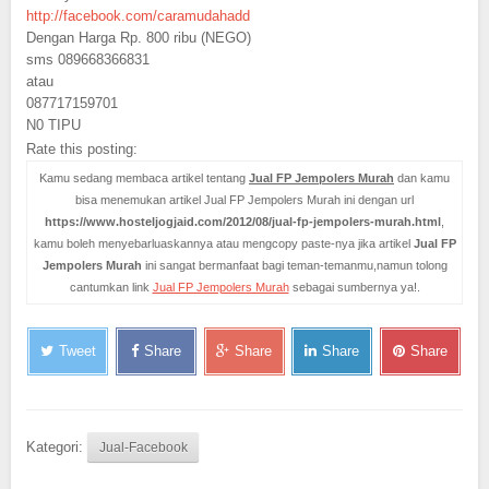
http://facebook.com/caramudahadd
Dengan Harga Rp. 800 ribu (NEGO)
sms 089668366831
atau
087717159701
N0 TIPU
Rate this posting:
Kamu sedang membaca artikel tentang
Jual FP Jempolers Murah
dan kamu
bisa menemukan artikel Jual FP Jempolers Murah ini dengan url
https://www.hosteljogjaid.com/2012/08/jual-fp-jempolers-murah.html
,
kamu boleh menyebarluaskannya atau mengcopy paste-nya jika artikel
Jual FP
Jempolers Murah
ini sangat bermanfaat bagi teman-temanmu,namun tolong
cantumkan link
Jual FP Jempolers Murah
sebagai sumbernya ya!.
Tweet
Share
Share
Share
Share
Kategori:
Jual-Facebook