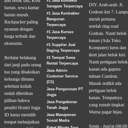
and break fast, Kost
#1 Jasa Konveksi
DIY. Arah-arah: Jl.
Seragam Terpercaya
harian, sewa kamar
Godean km 7. Lamp
#1 Jasa Kontraktor
harian murah.
merah pertama
Bangunan
Backpacker paling
Terpercaya
setelah ring road
nyaman dengan
#1 Jasa Kursus
Godean. Nanti belok
harga terbaik dan
Terpercaya
kanan (Ada Toko
ekonomis.
#1 Supplier Jual
Komputer) lurus dan
Daging Terpercaya
ikuti jalan belok kiri.
Berlatar belakang
#1 Tempat Sewa
Nanti pertigaan belok
Rental Terpercaya
dari janji pada orang
kanan ada gapura
Jasa Admin
tua yang disaksikan
tulisan Candran.
Customer Service
keluarga dimana
(CS)
Masuk sedikit ada
sebelum kuliah
Jasa Pengurusan PT
pertigaan belok
sudah diberikan
Jogja
kanan. Tempatnya
pilihan bahwa
Jasa Pengeboran
yang rumah tingkat.
pendiri Hostel Jogja
Tanah Jogja
Warna pagar hijau.
ID harus memilih
Jasa Manajemen
Sosial Media
tempat melanjutkan
Senin - Jum'at (08.00
Paket Wisata Tour