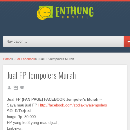
hosteljogjaID on FB
Navigation ...
Home
»
Jual-Facebook
»
Jual FP Jempolers Murah
Jual FP Jempolers Murah
Jual FP (FAN PAGE) FACEBOOK Jempoler's Murah
~
Saya mau jual FP
Http://facebook.com/zodiaknyajempolers
SOLD/Terjual
harga Rp. 80.000
FP yang ke-3 yang mau dijual ,
Link-nya :