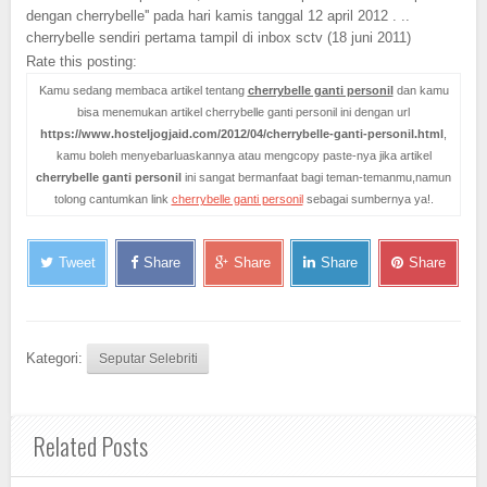
dengan cherrybelle'' pada hari kamis tanggal 12 april 2012 . ..
cherrybelle sendiri pertama tampil di inbox sctv (18 juni 2011)
Rate this posting:
Kamu sedang membaca artikel tentang
cherrybelle ganti personil
dan kamu
bisa menemukan artikel cherrybelle ganti personil ini dengan url
https://www.hosteljogjaid.com/2012/04/cherrybelle-ganti-personil.html
,
kamu boleh menyebarluaskannya atau mengcopy paste-nya jika artikel
cherrybelle ganti personil
ini sangat bermanfaat bagi teman-temanmu,namun
tolong cantumkan link
cherrybelle ganti personil
sebagai sumbernya ya!.
Tweet
Share
Share
Share
Share
Kategori:
Seputar Selebriti
Related Posts