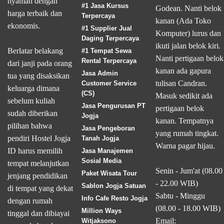
nyaman dengan
#1 Jasa Kursus
Godean. Nanti belok
harga terbaik dan
Terpercaya
kanan (Ada Toko
ekonomis.
#1 Supplier Jual
Komputer) lurus dan
Daging Terpercaya
ikuti jalan belok kiri.
Berlatar belakang
#1 Tempat Sewa
Nanti pertigaan belok
Rental Terpercaya
dari janji pada orang
kanan ada gapura
Jasa Admin
tua yang disaksikan
tulisan Candran.
Customer Service
keluarga dimana
(CS)
Masuk sedikit ada
sebelum kuliah
Jasa Pengurusan PT
pertigaan belok
sudah diberikan
Jogja
kanan. Tempatnya
pilihan bahwa
Jasa Pengeboran
yang rumah tingkat.
pendiri Hostel Jogja
Tanah Jogja
Warna pagar hijau.
ID harus memilih
Jasa Manajemen
Sosial Media
tempat melanjutkan
Senin - Jum'at (08.00
Paket Wisata Tour
jenjang pendidikan
- 22.00 WIB)
Sablon Jogja Satuan
di tempat yang dekat
Sabtu - Minggu
Info Cafe Resto Jogja
dengan rumah
(08.00 - 18.00 WIB)
Million Ways
tinggal dan dibiayai
Email:
Witjaksono