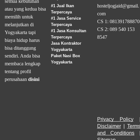
semua kebutuhan
hosteljogjaid@gmail.
#1 Jual Ikan
atau yang kedua bisa
Terpercaya
com
memilih untuk
#1 Jasa Service
CS 1: 081391788870
melanjutkan di
Terpercaya
CS 2: 089 540 153
#1 Jasa Konsultan
Yogyakarta tapi
8547
Terpercaya
biaya hidup harus
Jasa Kontraktor
bisa ditanggung
Yogyakarta
sendiri. Anda bisa
Paket Nasi Box
Yogyakarta
membaca lengkap
tentang profil
perusahaan
disini
Privacy Policy
Disclaimer
 | 
Terms
and Conditions
Sitemap