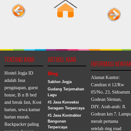
TENTANG KAMI
ARTIKEL KAMI
INFORMASI KONTA
Hostel Jogja ID
Blog
Alamat Kantor:
adalah Jasa
Sablon Jogja
Candran rt 12/Rw
penginapan, guest
Gudang Terjemahan
05/No. 23, Sidoarum
house, B n B bed
Lagu
Godean Sleman,
and break fast, Kost
#1 Jasa Konveksi
DIY. Arah-arah: Jl.
Seragam Terpercaya
harian, sewa kamar
Godean km 7. Lamp
#1 Jasa Kontraktor
harian murah.
merah pertama
Bangunan
Backpacker paling
Terpercaya
setelah ring road