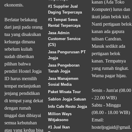
kanan (Ada Toko
ekonomis.
#1 Supplier Jual
Komputer) lurus dan
Daging Terpercaya
ikuti jalan belok kiri.
Berlatar belakang
#1 Tempat Sewa
Nanti pertigaan belok
Rental Terpercaya
dari janji pada orang
kanan ada gapura
Jasa Admin
tua yang disaksikan
tulisan Candran.
Customer Service
keluarga dimana
(CS)
Masuk sedikit ada
sebelum kuliah
Jasa Pengurusan PT
pertigaan belok
sudah diberikan
Jogja
kanan. Tempatnya
pilihan bahwa
Jasa Pengeboran
yang rumah tingkat.
pendiri Hostel Jogja
Tanah Jogja
Warna pagar hijau.
ID harus memilih
Jasa Manajemen
Sosial Media
tempat melanjutkan
Senin - Jum'at (08.00
Paket Wisata Tour
jenjang pendidikan
- 22.00 WIB)
Sablon Jogja Satuan
di tempat yang dekat
Sabtu - Minggu
Info Cafe Resto Jogja
dengan rumah
(08.00 - 18.00 WIB)
Million Ways
tinggal dan dibiayai
Email:
Witjaksono
semua kebutuhan
hosteljogjaid@gmail.
#1 Jual Ikan
atau yang kedua bisa