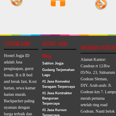
TENTANG KAMI
ARTIKEL KAMI
INFORMASI KONTA
Hostel Jogja ID
Blog
Alamat Kantor:
adalah Jasa
Sablon Jogja
Candran rt 12/Rw
penginapan, guest
Gudang Terjemahan
05/No. 23, Sidoarum
house, B n B bed
Lagu
Godean Sleman,
and break fast, Kost
#1 Jasa Konveksi
DIY. Arah-arah: Jl.
Seragam Terpercaya
harian, sewa kamar
Godean km 7. Lamp
#1 Jasa Kontraktor
harian murah.
merah pertama
Bangunan
Backpacker paling
Terpercaya
setelah ring road
nyaman dengan
#1 Jasa Kursus
Godean. Nanti belok
harga terbaik dan
Terpercaya