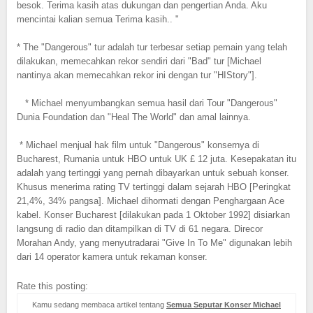
besok. Terima kasih atas dukungan dan pengertian Anda. Aku
mencintai kalian semua Terima kasih.. "
* The "Dangerous" tur adalah tur terbesar setiap pemain yang telah
dilakukan, memecahkan rekor sendiri dari "Bad" tur [Michael
nantinya akan memecahkan rekor ini dengan tur "HIStory"].
* Michael menyumbangkan semua hasil dari Tour "Dangerous"
Dunia Foundation dan "Heal The World" dan amal lainnya.
* Michael menjual hak film untuk "Dangerous" konsernya di
Bucharest, Rumania untuk HBO untuk UK £ 12 juta. Kesepakatan itu
adalah yang tertinggi yang pernah dibayarkan untuk sebuah konser.
Khusus menerima rating TV tertinggi dalam sejarah HBO [Peringkat
21,4%, 34% pangsa]. Michael dihormati dengan Penghargaan Ace
kabel. Konser Bucharest [dilakukan pada 1 Oktober 1992] disiarkan
langsung di radio dan ditampilkan di TV di 61 negara. Direcor
Morahan Andy, yang menyutradarai "Give In To Me" digunakan lebih
dari 14 operator kamera untuk rekaman konser.
Rate this posting:
Kamu sedang membaca artikel tentang
Semua Seputar Konser Michael