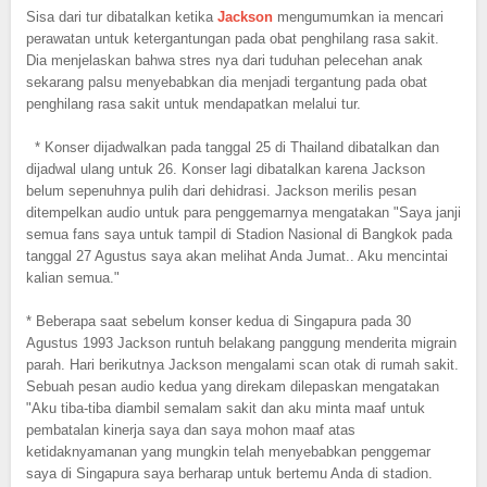
Sisa dari tur dibatalkan ketika
Jackson
mengumumkan ia mencari
perawatan untuk ketergantungan pada obat penghilang rasa sakit.
Dia menjelaskan bahwa stres nya dari tuduhan pelecehan anak
sekarang palsu menyebabkan dia menjadi tergantung pada obat
penghilang rasa sakit untuk mendapatkan melalui tur.
* Konser dijadwalkan pada tanggal 25 di Thailand dibatalkan dan
dijadwal ulang untuk 26. Konser lagi dibatalkan karena Jackson
belum sepenuhnya pulih dari dehidrasi. Jackson merilis pesan
ditempelkan audio untuk para penggemarnya mengatakan "Saya janji
semua fans saya untuk tampil di Stadion Nasional di Bangkok pada
tanggal 27 Agustus saya akan melihat Anda Jumat.. Aku mencintai
kalian semua."
* Beberapa saat sebelum konser kedua di Singapura pada 30
Agustus 1993 Jackson runtuh belakang panggung menderita migrain
parah. Hari berikutnya Jackson mengalami scan otak di rumah sakit.
Sebuah pesan audio kedua yang direkam dilepaskan mengatakan
"Aku tiba-tiba diambil semalam sakit dan aku minta maaf untuk
pembatalan kinerja saya dan saya mohon maaf atas
ketidaknyamanan yang mungkin telah menyebabkan penggemar
saya di Singapura saya berharap untuk bertemu Anda di stadion.