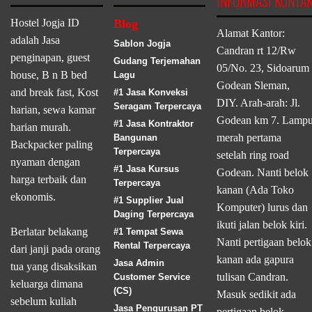
INFORMASI KONTA
Hostel Jogja ID
Blog
Alamat Kantor:
adalah Jasa
Sablon Jogja
Candran rt 12/Rw
penginapan, guest
Gudang Terjemahan
05/No. 23, Sidoarum
house, B n B bed
Lagu
Godean Sleman,
and break fast, Kost
#1 Jasa Konveksi
DIY. Arah-arah: Jl.
Seragam Terpercaya
harian, sewa kamar
Godean km 7. Lamp
#1 Jasa Kontraktor
harian murah.
merah pertama
Bangunan
Backpacker paling
Terpercaya
setelah ring road
nyaman dengan
#1 Jasa Kursus
Godean. Nanti belok
harga terbaik dan
Terpercaya
kanan (Ada Toko
ekonomis.
#1 Supplier Jual
Komputer) lurus dan
Daging Terpercaya
ikuti jalan belok kiri.
Berlatar belakang
#1 Tempat Sewa
Nanti pertigaan belok
Rental Terpercaya
dari janji pada orang
kanan ada gapura
Jasa Admin
tua yang disaksikan
tulisan Candran.
Customer Service
keluarga dimana
(CS)
Masuk sedikit ada
sebelum kuliah
Jasa Pengurusan PT
pertigaan belok