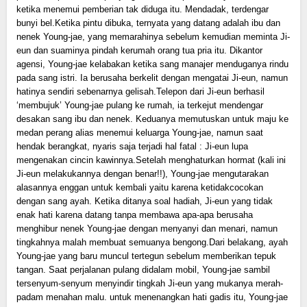
ketika menemui pemberian tak diduga itu. Mendadak, terdengar
bunyi bel.Ketika pintu dibuka, ternyata yang datang adalah ibu dan
nenek Young-jae, yang memarahinya sebelum kemudian meminta Ji-
eun dan suaminya pindah kerumah orang tua pria itu. Dikantor
agensi, Young-jae kelabakan ketika sang manajer menduganya rindu
pada sang istri. Ia berusaha berkelit dengan mengatai Ji-eun, namun
hatinya sendiri sebenarnya gelisah.Telepon dari Ji-eun berhasil
‘membujuk’ Young-jae pulang ke rumah, ia terkejut mendengar
desakan sang ibu dan nenek. Keduanya memutuskan untuk maju ke
medan perang alias menemui keluarga Young-jae, namun saat
hendak berangkat, nyaris saja terjadi hal fatal : Ji-eun lupa
mengenakan cincin kawinnya.Setelah menghaturkan hormat (kali ini
Ji-eun melakukannya dengan benar!!), Young-jae mengutarakan
alasannya enggan untuk kembali yaitu karena ketidakcocokan
dengan sang ayah. Ketika ditanya soal hadiah, Ji-eun yang tidak
enak hati karena datang tanpa membawa apa-apa berusaha
menghibur nenek Young-jae dengan menyanyi dan menari, namun
tingkahnya malah membuat semuanya bengong.Dari belakang, ayah
Young-jae yang baru muncul tertegun sebelum memberikan tepuk
tangan. Saat perjalanan pulang didalam mobil, Young-jae sambil
tersenyum-senyum menyindir tingkah Ji-eun yang mukanya merah-
padam menahan malu. untuk menenangkan hati gadis itu, Young-jae