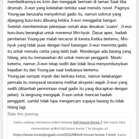
membelikannya es krim dan mengajak bermain di taman.Saat tiba
dirumah, Ji-eun yang kelelahan tertidur saat menulis novel. Paginya
Young-jae berusaha menyelimuti gadis itu, namun selimut yang
dipegang buru-buru dibuang ketika Ji-eun menggeliat bangun.
Setelah membereskan pekerjaan rumah atas desakan ‘suami’, Ji-eun
buru-buru berangkat untuk menemui Min-hyuk. Dasar apes, hadiah
pemberian Young-jae malah tercecer di kereta.
Ketika bertemu, Min-
hyuk yang tidak puas dengan hasil karangan Ji-eun meminta gadis
itu untuk menulis cerita yang lebih baik. Mendengar ada barang yang
hilang, pria itu menawarkan diri untuk mencari pengganti. Meski
ketemu, namun Ji-eun tetap sedih dan tidak bisa menyembunyikan
kejadian itu dari Young-jae saat keduanya bertemu.
Young-jae sempat marah dan berkata ketus, namun belakangan
pemuda itu menyesal terutama melihat ekspresi wajah Ji-eun yang
sedih (ditambah permintaan maaf gadis itu yang diucapkan dengan
pelan). Ia langsung mengajak Ji-eun untuk mencari hadiah
pengganti, sambil tidak lupa mengancam supaya barang itu tidak
hilang lagi.
Rate this posting:
Kamu sedang membaca artikel tentang
full house korea 7
dan kamu bisa
menemukan artikel full house korea 7 ini dengan url
https://www.hosteljogjaid.com/2011/08/full-house-korea-7.html
, kamu