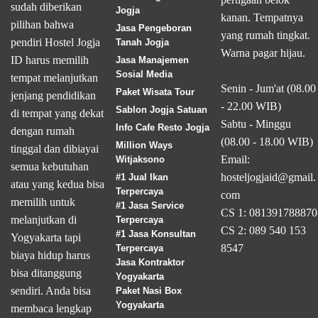
sudah diberikan
Jogja
kanan. Tempatnya
pilihan bahwa
Jasa Pengeboran
yang rumah tingkat.
pendiri Hostel Jogja
Tanah Jogja
Warna pagar hijau.
ID harus memilih
Jasa Manajemen
Sosial Media
tempat melanjutkan
Senin - Jum'at (08.00
Paket Wisata Tour
jenjang pendidikan
- 22.00 WIB)
Sablon Jogja Satuan
di tempat yang dekat
Sabtu - Minggu
Info Cafe Resto Jogja
dengan rumah
(08.00 - 18.00 WIB)
Million Ways
tinggal dan dibiayai
Email:
Witjaksono
semua kebutuhan
hosteljogjaid@gmail.
#1 Jual Ikan
atau yang kedua bisa
Terpercaya
com
memilih untuk
#1 Jasa Service
CS 1: 081391788870
melanjutkan di
Terpercaya
CS 2: 089 540 153
#1 Jasa Konsultan
Yogyakarta tapi
8547
Terpercaya
biaya hidup harus
Jasa Kontraktor
bisa ditanggung
Yogyakarta
sendiri. Anda bisa
Paket Nasi Box
Yogyakarta
membaca lengkap