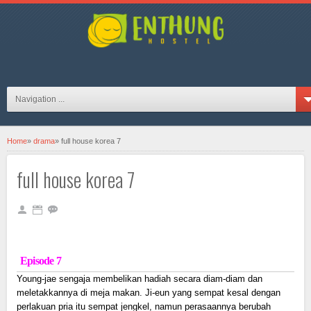
hosteljogjaID on FB
Navigation ...
Home
»
drama
»
full house korea 7
full house korea 7
Episode 7
Young-jae sengaja membelikan hadiah secara diam-diam dan
meletakkannya di meja makan. Ji-eun yang sempat kesal dengan
perlakuan pria itu sempat jengkel, namun perasaannya berubah