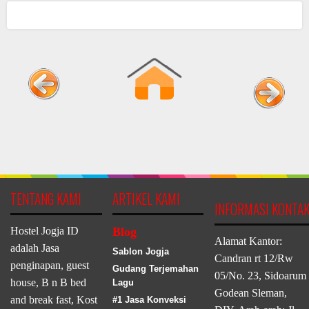
TENTANG KAMI
ARTIKEL KAMI
INFORMASI KONTA
Hostel Jogja ID
Blog
Alamat Kantor:
adalah Jasa
Sablon Jogja
Candran rt 12/Rw
penginapan, guest
Gudang Terjemahan
05/No. 23, Sidoarum
house, B n B bed
Lagu
Godean Sleman,
and break fast, Kost
#1 Jasa Konveksi