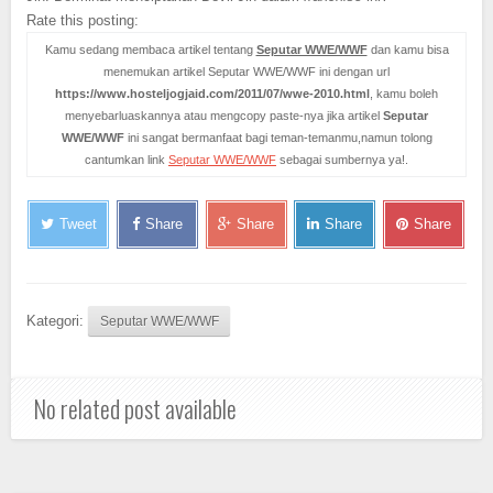
Rate this posting:
Kamu sedang membaca artikel tentang
Seputar WWE/WWF
dan kamu bisa
menemukan artikel Seputar WWE/WWF ini dengan url
https://www.hosteljogjaid.com/2011/07/wwe-2010.html
, kamu boleh
menyebarluaskannya atau mengcopy paste-nya jika artikel
Seputar
WWE/WWF
ini sangat bermanfaat bagi teman-temanmu,namun tolong
cantumkan link
Seputar WWE/WWF
sebagai sumbernya ya!.
Tweet
Share
Share
Share
Share
Kategori:
Seputar WWE/WWF
No related post available