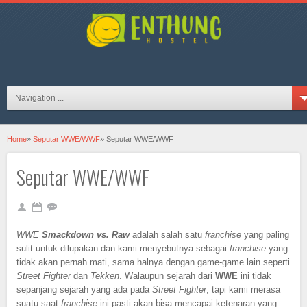
hosteljogjaID on FB
Navigation ...
Home
»
Seputar WWE/WWF
»
Seputar WWE/WWF
Seputar WWE/WWF
WWE
Smackdown vs. Raw
adalah salah satu
franchise
yang paling
sulit untuk dilupakan dan kami menyebutnya sebagai
franchise
yang
tidak akan pernah mati, sama halnya dengan game-game lain seperti
Street Fighter
dan
Tekken
. Walaupun sejarah dari
WWE
ini tidak
sepanjang sejarah yang ada pada
Street Fighter
, tapi kami merasa
suatu saat
franchise
ini pasti akan bisa mencapai ketenaran yang