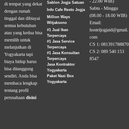
- 22.00 WIB)
Sablon Jogja Satuan
di tempat yang dekat
Sabtu - Minggu
Info Cafe Resto Jogja
dengan rumah
(08.00 - 18.00 WIB)
Million Ways
tinggal dan dibiayai
Email:
Witjaksono
semua kebutuhan
hosteljogjaid@gmail.
#1 Jual Ikan
atau yang kedua bisa
Terpercaya
com
memilih untuk
#1 Jasa Service
CS 1: 081391788870
melanjutkan di
Terpercaya
CS 2: 089 540 153
#1 Jasa Konsultan
Yogyakarta tapi
8547
Terpercaya
biaya hidup harus
Jasa Kontraktor
bisa ditanggung
Yogyakarta
sendiri. Anda bisa
Paket Nasi Box
Yogyakarta
membaca lengkap
tentang profil
perusahaan
disini