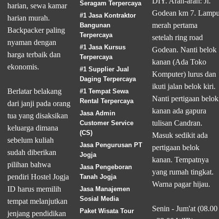
DIY. Arah-arah: Jl.
Seragam Terpercaya
harian, sewa kamar
Godean km 7. Lamp
#1 Jasa Kontraktor
harian murah.
merah pertama
Bangunan
Backpacker paling
Terpercaya
setelah ring road
nyaman dengan
#1 Jasa Kursus
Godean. Nanti belok
harga terbaik dan
Terpercaya
kanan (Ada Toko
ekonomis.
#1 Supplier Jual
Komputer) lurus dan
Daging Terpercaya
ikuti jalan belok kiri.
Berlatar belakang
#1 Tempat Sewa
Nanti pertigaan belok
Rental Terpercaya
dari janji pada orang
kanan ada gapura
Jasa Admin
tua yang disaksikan
tulisan Candran.
Customer Service
keluarga dimana
(CS)
Masuk sedikit ada
sebelum kuliah
Jasa Pengurusan PT
pertigaan belok
sudah diberikan
Jogja
kanan. Tempatnya
pilihan bahwa
Jasa Pengeboran
yang rumah tingkat.
pendiri Hostel Jogja
Tanah Jogja
Warna pagar hijau.
ID harus memilih
Jasa Manajemen
Sosial Media
tempat melanjutkan
Senin - Jum'at (08.00
Paket Wisata Tour
jenjang pendidikan